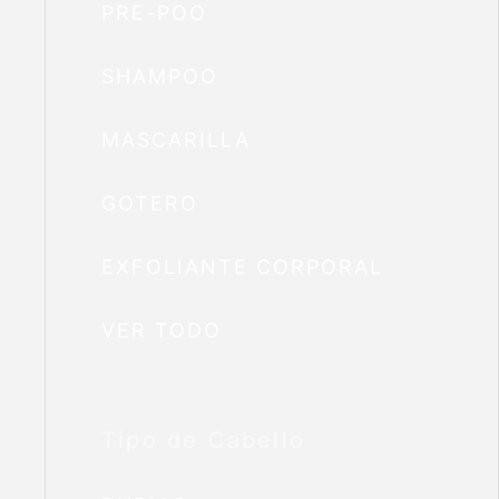
PRE-POO
SHAMPOO
MASCARILLA
GOTERO
EXFOLIANTE CORPORAL
VER TODO
Tipo de Cabello