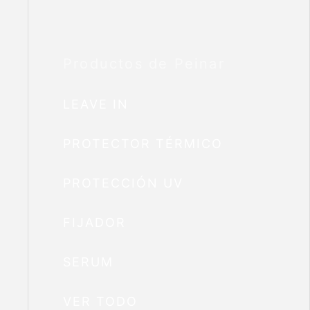
Productos de Peinar
LEAVE IN
PROTECTOR TÉRMICO
PROTECCIÓN UV
FIJADOR
SERUM
VER TODO