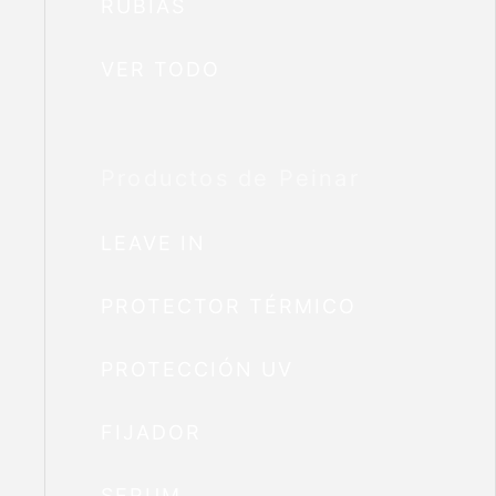
RUBIAS
VER TODO
Productos de Peinar
LEAVE IN
PROTECTOR TÉRMICO
PROTECCIÓN UV
FIJADOR
SERUM