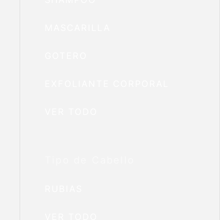
MASCARILLA
GOTERO
EXFOLIANTE CORPORAL
VER TODO
Tipo de Cabello
RUBIAS
VER TODO