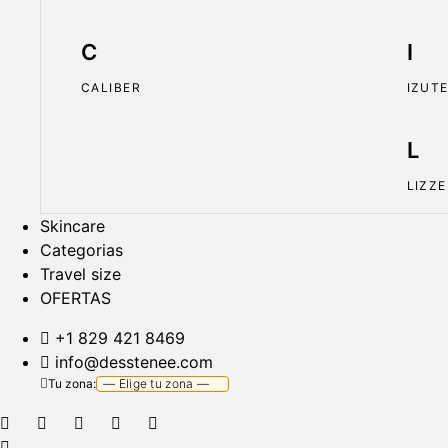
C
I
CALIBER
IZUT
L
LIZZE
Skincare
Categorias
Travel size
OFERTAS
+1 829 421 8469
info@desstenee.com
Tu zona: