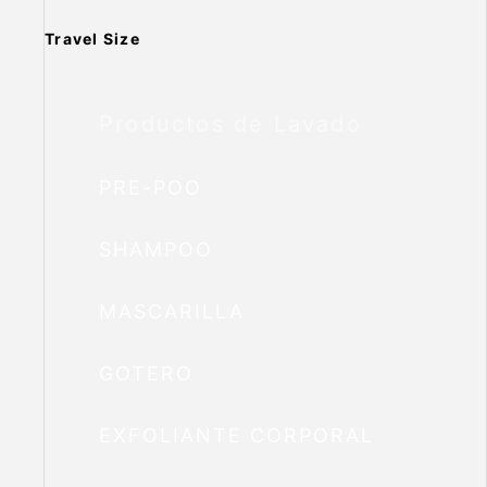
Travel Size
Productos de Lavado
PRE-POO
SHAMPOO
MASCARILLA
GOTERO
EXFOLIANTE CORPORAL