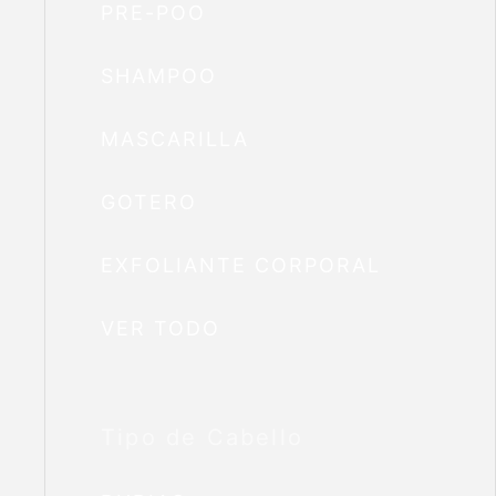
PRE-POO
SHAMPOO
MASCARILLA
GOTERO
EXFOLIANTE CORPORAL
VER TODO
Tipo de Cabello