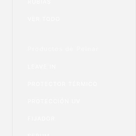
RUBIAS
VER TODO
Productos de Peinar
LEAVE IN
PROTECTOR TÉRMICO
PROTECCIÓN UV
FIJADOR
SERUM