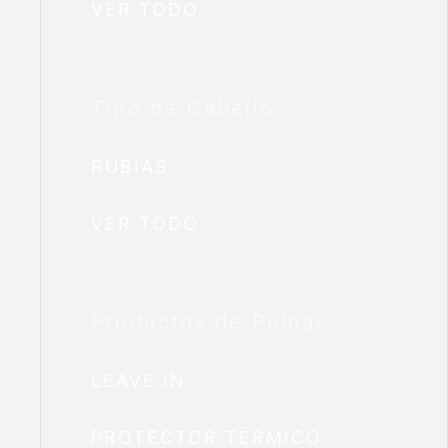
VER TODO
Tipo de Cabello
RUBIAS
VER TODO
Productos de Peinar
LEAVE IN
PROTECTOR TÉRMICO