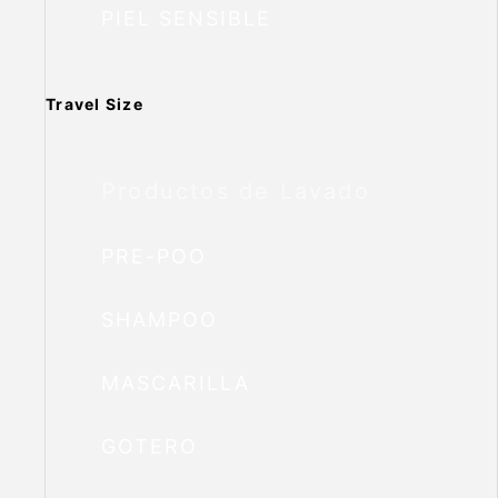
PIEL SENSIBLE
Travel Size
Productos de Lavado
PRE-POO
SHAMPOO
MASCARILLA
GOTERO