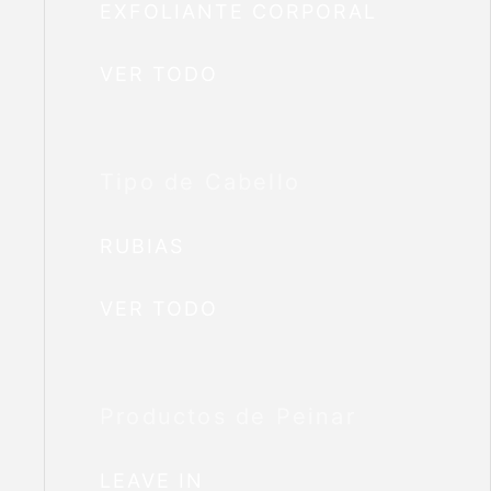
EXFOLIANTE CORPORAL
VER TODO
Tipo de Cabello
RUBIAS
VER TODO
Productos de Peinar
LEAVE IN