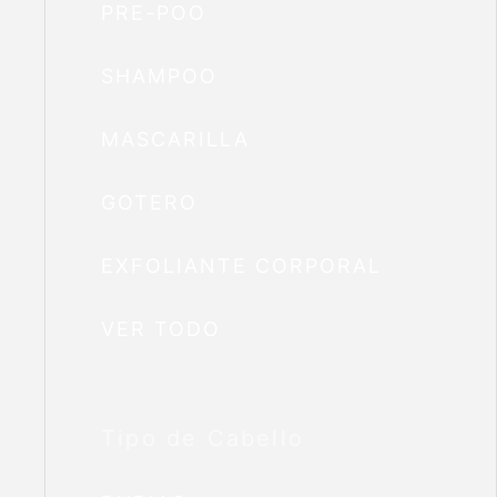
PRE-POO
SHAMPOO
MASCARILLA
GOTERO
EXFOLIANTE CORPORAL
VER TODO
Tipo de Cabello