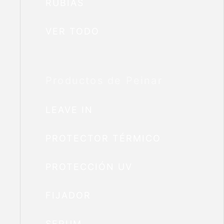
RUBIAS
VER TODO
Productos de Peinar
LEAVE IN
PROTECTOR TÉRMICO
PROTECCIÓN UV
FIJADOR
SERUM