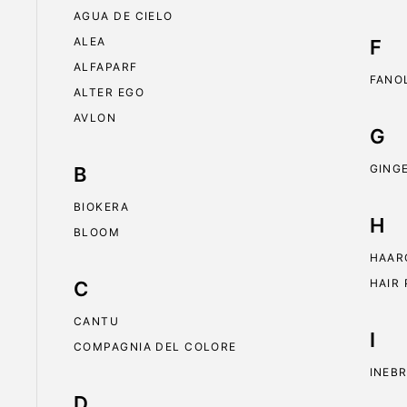
AGUA DE CIELO
ALEA
F
ALFAPARF
FANO
ALTER EGO
AVLON
G
GING
B
BIOKERA
H
BLOOM
HAAR
HAIR
C
CANTU
I
COMPAGNIA DEL COLORE
INEB
D