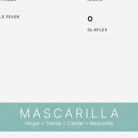
O
LE FEVER
O
OLAPLEX
MASCARILLA
Hogar
»
Tienda
»
Capilar
»
Mascarilla