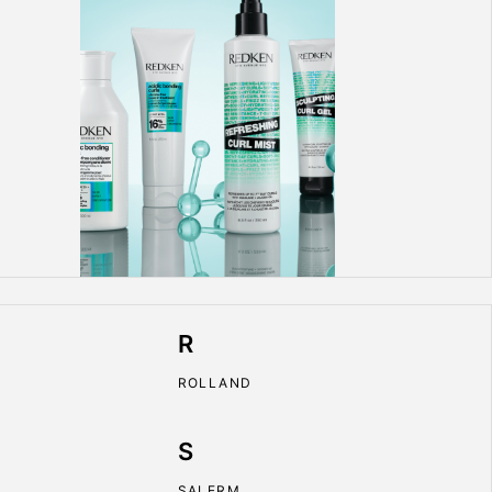
R
ROLLAND
S
SALERM