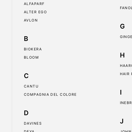
ALFAPARF
FANO
ALTER EGO
AVLON
G
GING
B
BIOKERA
H
BLOOM
HAAR
HAIR
C
CANTU
I
COMPAGNIA DEL COLORE
INEB
D
J
DAVINES
DEYA
JOHN