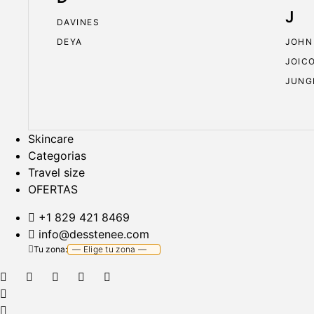
J
DAVINES
DEYA
JOHN
JOIC
JUNG
Skincare
Categorias
Travel size
OFERTAS
+1 829 421 8469
info@desstenee.com
Tu zona: