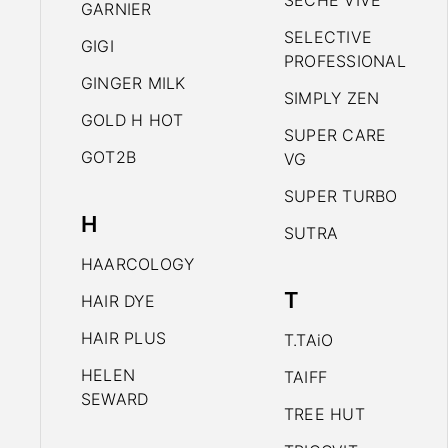
SECHE VIVE
GARNIER
SELECTIVE
GIGI
PROFESSIONAL
GINGER MILK
SIMPLY ZEN
GOLD H HOT
SUPER CARE
GOT2B
VG
SUPER TURBO
H
SUTRA
HAARCOLOGY
T
HAIR DYE
HAIR PLUS
T.TAiO
HELEN
TAIFF
SEWARD
TREE HUT