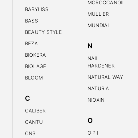
MOROCCANOIL
BABYLISS
MULLIER
BASS
MUNDIAL
BEAUTY STYLE
BEZA
N
BIOKERA
NAIL
HARDENER
BIOLAGE
NATURAL WAY
BLOOM
NATURIA
C
NIOXIN
CALIBER
O
CANTU
O·P·I
CNS