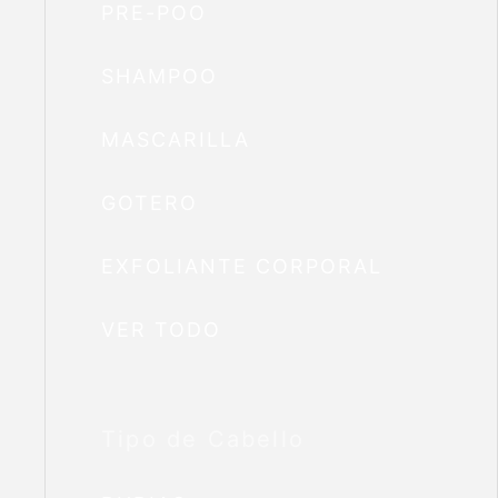
PRE-POO
SHAMPOO
MASCARILLA
GOTERO
EXFOLIANTE CORPORAL
VER TODO
Tipo de Cabello