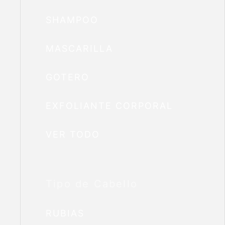
SHAMPOO
MASCARILLA
GOTERO
EXFOLIANTE CORPORAL
VER TODO
Tipo de Cabello
RUBIAS