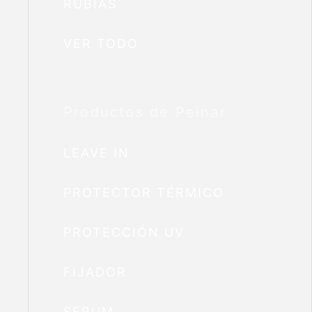
RUBIAS
VER TODO
Productos de Peinar
LEAVE IN
PROTECTOR TÉRMICO
PROTECCIÓN UV
FIJADOR
SERUM