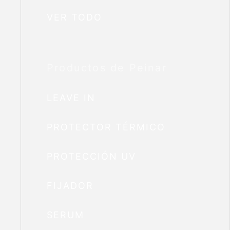
VER TODO
Productos de Peinar
LEAVE IN
PROTECTOR TÉRMICO
PROTECCIÓN UV
FIJADOR
SERUM