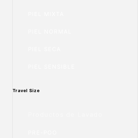
PIEL MIXTA
PIEL NORMAL
PIEL SECA
PIEL SENSIBLE
Travel Size
Productos de Lavado
PRE-POO