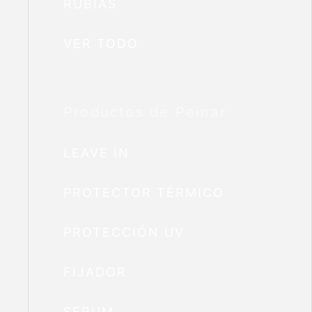
RUBIAS
VER TODO
Productos de Peinar
LEAVE IN
PROTECTOR TÉRMICO
PROTECCIÓN UV
FIJADOR
SERUM