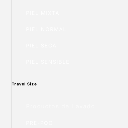
PIEL MIXTA
PIEL NORMAL
PIEL SECA
PIEL SENSIBLE
Travel Size
Productos de Lavado
PRE-POO