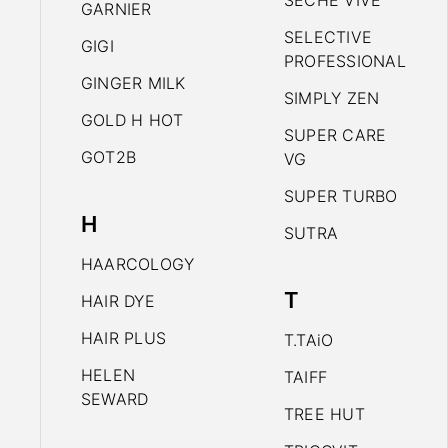
SECHE VIVE
GARNIER
SELECTIVE
GIGI
PROFESSIONAL
GINGER MILK
SIMPLY ZEN
GOLD H HOT
SUPER CARE
GOT2B
VG
SUPER TURBO
H
SUTRA
HAARCOLOGY
T
HAIR DYE
HAIR PLUS
T.TAiO
HELEN
TAIFF
SEWARD
TREE HUT