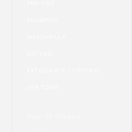
PRE-POO
SHAMPOO
MASCARILLA
GOTERO
EXFOLIANTE CORPORAL
VER TODO
Tipo de Cabello