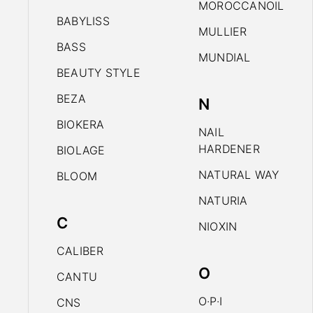
MOROCCANOIL
BABYLISS
MULLIER
BASS
MUNDIAL
BEAUTY STYLE
BEZA
N
BIOKERA
NAIL
HARDENER
BIOLAGE
NATURAL WAY
BLOOM
NATURIA
C
NIOXIN
CALIBER
O
CANTU
O·P·I
CNS