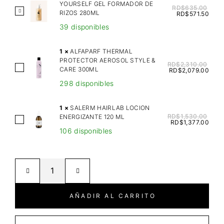
YOURSELF GEL FORMADOR DE
RD$
635.00
G
RIZOS 280ML
RD$
571.50
I
39 disponibles
N
G
1
×
ALFAPARF THERMAL
E
PROTECTOR AEROSOL STYLE &
RD$
2,310.00
A
CARE 300ML
R
RD$
2,079.00
L
M
298 disponibles
F
I
A
L
1
×
SALERM HAIRLAB LOCION
P
RD$
1,530.00
ENERGIZANTE 120 ML
K
S
RD$
1,377.00
A
B
106 disponibles
A
R
E
L
F
Y
E
T
O
R
H
U
M
E
R
H
AÑADIR AL CARRITO
R
S
A
M
E
I
A