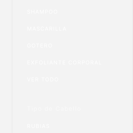
SHAMPOO
MASCARILLA
GOTERO
EXFOLIANTE CORPORAL
VER TODO
Tipo de Cabello
RUBIAS