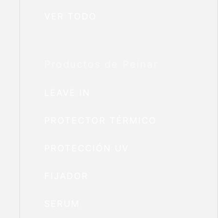
VER TODO
Productos de Peinar
LEAVE IN
PROTECTOR TÉRMICO
PROTECCIÓN UV
FIJADOR
SERUM