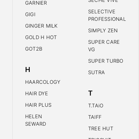
SECHE VIVE
GARNIER
SELECTIVE
GIGI
PROFESSIONAL
GINGER MILK
SIMPLY ZEN
GOLD H HOT
SUPER CARE
GOT2B
VG
SUPER TURBO
H
SUTRA
HAARCOLOGY
T
HAIR DYE
HAIR PLUS
T.TAiO
HELEN
TAIFF
SEWARD
TREE HUT