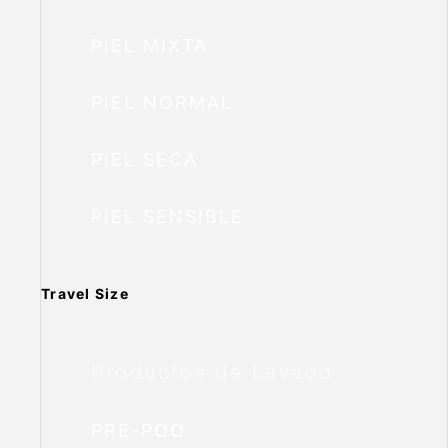
PIEL MIXTA
PIEL NORMAL
PIEL SECA
PIEL SENSIBLE
Travel Size
Productos de Lavado
PRE-POO