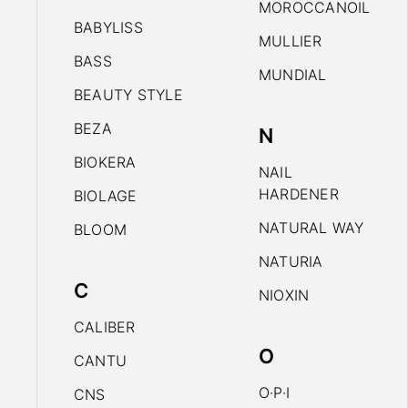
MOROCCANOIL
BABYLISS
MULLIER
BASS
MUNDIAL
BEAUTY STYLE
BEZA
N
BIOKERA
NAIL
HARDENER
BIOLAGE
NATURAL WAY
BLOOM
NATURIA
C
NIOXIN
CALIBER
O
CANTU
O·P·I
CNS