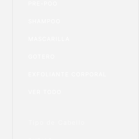
PRE-POO
SHAMPOO
MASCARILLA
GOTERO
EXFOLIANTE CORPORAL
VER TODO
Tipo de Cabello