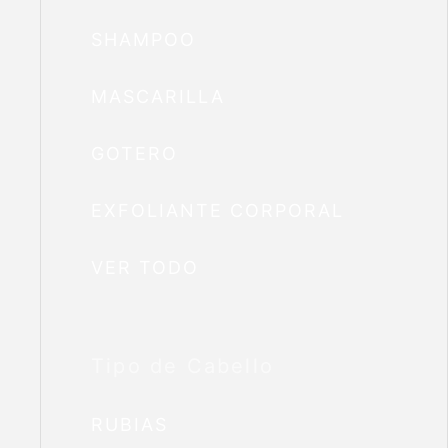
SHAMPOO
MASCARILLA
GOTERO
EXFOLIANTE CORPORAL
VER TODO
Tipo de Cabello
RUBIAS