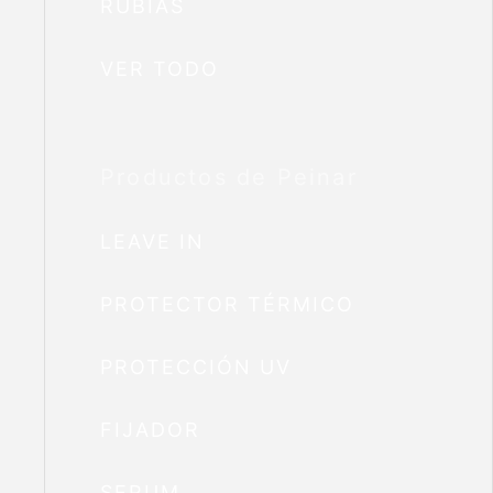
RUBIAS
VER TODO
Productos de Peinar
LEAVE IN
PROTECTOR TÉRMICO
PROTECCIÓN UV
FIJADOR
SERUM