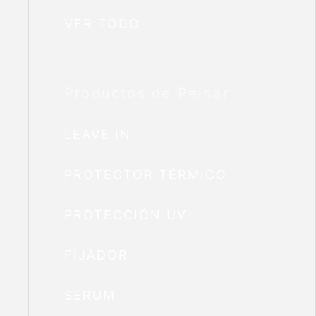
VER TODO
Productos de Peinar
LEAVE IN
PROTECTOR TÉRMICO
PROTECCIÓN UV
FIJADOR
SERUM