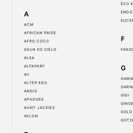
ECO 
ENDO
A
EUCE
ACM
AFRICAN PRIDE
F
AFRO COCO
AGUA DE CIELO
FANO
ALEA
ALFAPARF
G
All
GAMM
ALTER EGO
GARN
ANDIS
GIGI
APHOGEE
GING
AUNT JACKIES
GOLD
AVLON
GOT2