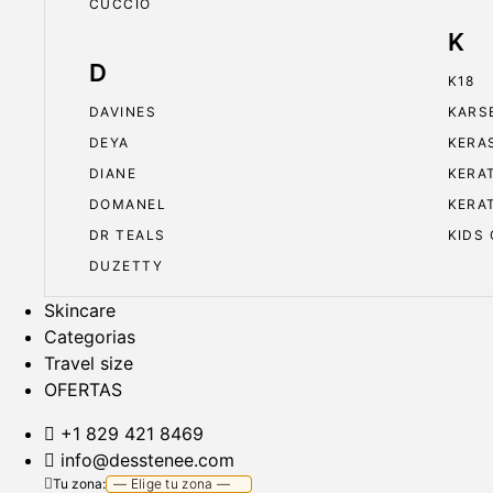
CUCCIO
K
D
K18
DAVINES
KARS
DEYA
KERA
DIANE
KERA
DOMANEL
KERA
DR TEALS
KIDS
DUZETTY
Skincare
Categorias
Travel size
OFERTAS
+1 829 421 8469
info@desstenee.com
Tu zona: