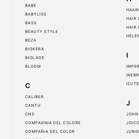
BABE
HAAR
BABYLISS
HAIR
BASS
HAIR
BEAUTY STYLE
HELE
BEZA
BIOKERA
I
BIOLAGE
BLOOM
IMPE
INEB
IZUT
C
CALIBER
J
CANTU
CNS
JOHN
COMPAGNIA DEL COLORE
JOIC
COMPAÑIA DEL COLOR
JUNG