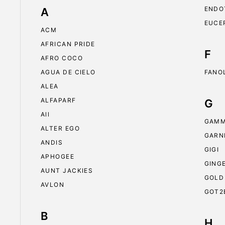
ENDO
A
EUCE
ACM
AFRICAN PRIDE
F
AFRO COCO
AGUA DE CIELO
FANO
ALEA
ALFAPARF
G
All
GAMM
ALTER EGO
GARN
ANDIS
GIGI
APHOGEE
GING
AUNT JACKIES
GOLD
AVLON
GOT2
B
H