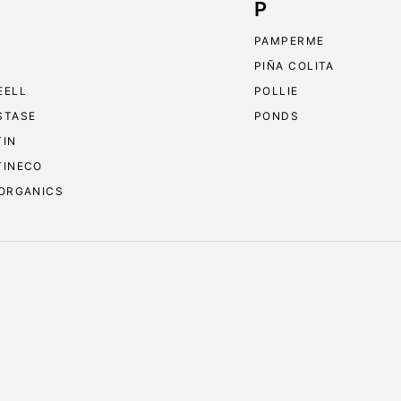
P
PAMPERME
PIÑA COLITA
EELL
POLLIE
STASE
PONDS
TIN
TINECO
 ORGANICS