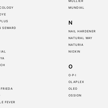
MULLIER
COLOGY
MUNDIAL
 DYE
 PLUS
N
N SEWARD
NAIL HARDENER
NATURAL WAY
NATURIA
RIAL
NIOXIN
RYA
ECH
O
O·P·I
OLAPLEX
 FRIEDA
OLEO
O
OSSION
LE FEVER