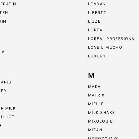
KERATIN
LENDAN
TEN
LIBERTT
RIN
LIZZE
LOREAL
LOREAL PROFESIONAL
LOVE U MUCHO
LA
LUXURY
M
APIU
MAKA
IER
MATRIX
MIELLE
ER MILK
MILK SHAKE
 H HOT
MIXOLOGIE
B
MIZANI
MOROCCANOIL