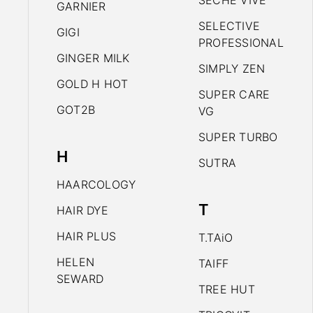
SECHE VIVE
GARNIER
SELECTIVE
GIGI
PROFESSIONAL
GINGER MILK
SIMPLY ZEN
GOLD H HOT
SUPER CARE
GOT2B
VG
SUPER TURBO
H
SUTRA
HAARCOLOGY
T
HAIR DYE
HAIR PLUS
T.TAiO
HELEN
TAIFF
SEWARD
TREE HUT