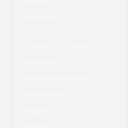
RUBIAS
VER TODO
Productos de Peinar
LEAVE IN
PROTECTOR TÉRMICO
PROTECCIÓN UV
FIJADOR
SERUM