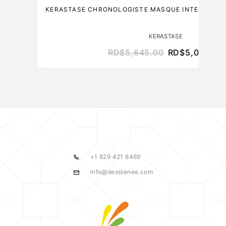
KERASTASE CHRONOLOGISTE MASQUE INTENSE RE
KERASTASE
RD$
5,645.00
RD$
5,080.50
+1 829 421 8469
info@desstenee.com