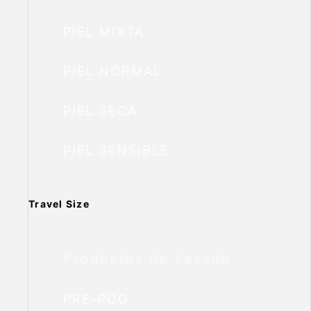
PIEL MIXTA
PIEL NORMAL
PIEL SECA
PIEL SENSIBLE
Travel Size
Productos de Lavado
PRE-POO