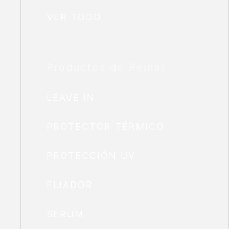
VER TODO
Productos de Peinar
LEAVE IN
PROTECTOR TÉRMICO
PROTECCIÓN UV
FIJADOR
SERUM