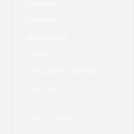
PRE-POO
SHAMPOO
MASCARILLA
GOTERO
EXFOLIANTE CORPORAL
VER TODO
Tipo de Cabello