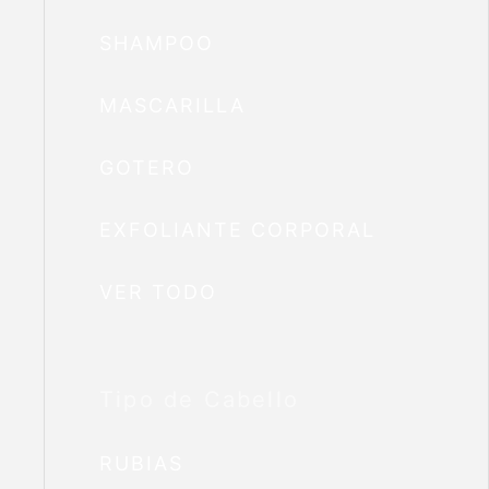
SHAMPOO
MASCARILLA
GOTERO
EXFOLIANTE CORPORAL
VER TODO
Tipo de Cabello
RUBIAS