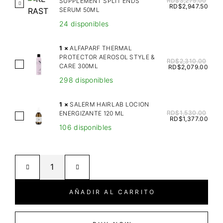
RD$
3,275.00
SUPPLEMENT SPLIT ENDS
K
RD$
2,947.50
SERUM 50ML
E
24 disponibles
R
A
1
×
ALFAPARF THERMAL
S
PROTECTOR AEROSOL STYLE &
RD$
2,310.00
T
A
CARE 300ML
RD$
2,079.00
A
L
298 disponibles
S
F
E
A
1
×
SALERM HAIRLAB LOCION
N
P
RD$
1,530.00
ENERGIZANTE 120 ML
S
RD$
1,377.00
U
A
106 disponibles
A
T
R
L
R
F
E
I
T
R
T
H
M
I
E
H
AÑADIR AL CARRITO
V
R
A
E
M
I
N
A