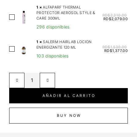
I
1
×
ALFAPARF THERMAL
C
PROTECTOR AEROSOL STYLE &
RD$
2,310.00
A
CARE 300ML
A
RD$
2,079.00
L
N
296 disponibles
F
P
A
R
1
×
SALERM HAIRLAB LOCION
P
RD$
1,530.00
ENERGIZANTE 120 ML
I
S
RD$
1,377.00
A
D
103 disponibles
A
R
E
L
F
M
E
T
O
R
H
I
M
E
S
H
AÑADIR AL CARRITO
R
T
A
M
U
I
A
R
R
BUY NOW
L
E
L
P
M
A
R
I