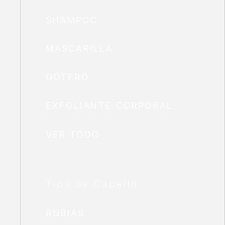
SHAMPOO
MASCARILLA
GOTERO
EXFOLIANTE CORPORAL
VER TODO
Tipo de Cabello
RUBIAS