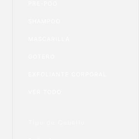
PRE-POO
SHAMPOO
MASCARILLA
GOTERO
EXFOLIANTE CORPORAL
VER TODO
Tipo de Cabello