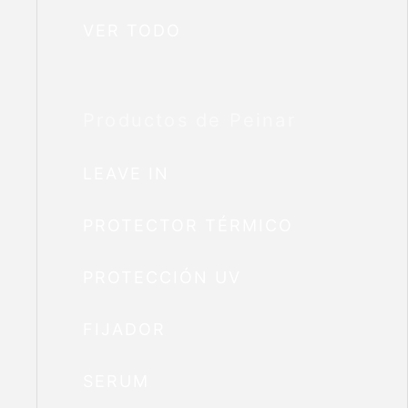
VER TODO
Productos de Peinar
LEAVE IN
PROTECTOR TÉRMICO
PROTECCIÓN UV
FIJADOR
SERUM