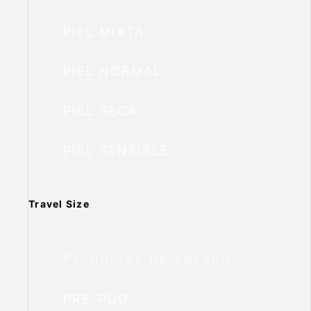
PIEL MIXTA
PIEL NORMAL
PIEL SECA
PIEL SENSIBLE
Travel Size
Productos de Lavado
PRE-POO