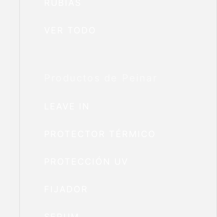
RUBIAS
VER TODO
Productos de Peinar
LEAVE IN
PROTECTOR TÉRMICO
PROTECCIÓN UV
FIJADOR
SERUM