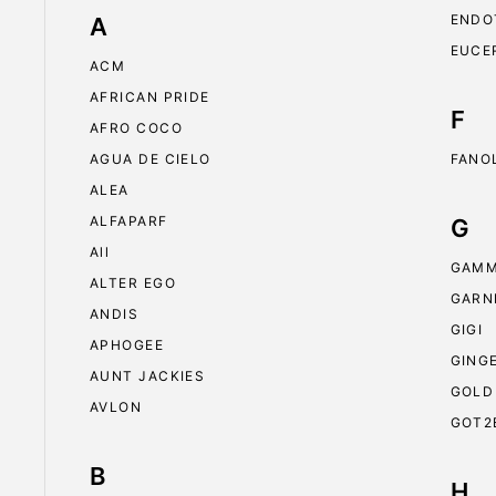
ENDO
A
EUCE
ACM
AFRICAN PRIDE
F
AFRO COCO
AGUA DE CIELO
FANO
ALEA
ALFAPARF
G
All
GAMM
ALTER EGO
GARN
ANDIS
GIGI
APHOGEE
GING
AUNT JACKIES
GOLD
AVLON
GOT2
B
H