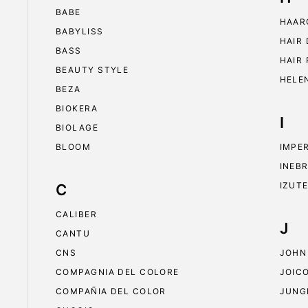
BABE
HAAR
BABYLISS
HAIR
BASS
HAIR
BEAUTY STYLE
HELE
BEZA
BIOKERA
I
BIOLAGE
BLOOM
IMPE
INEB
IZUT
C
CALIBER
J
CANTU
CNS
JOHN
COMPAGNIA DEL COLORE
JOIC
COMPAÑIA DEL COLOR
JUNG