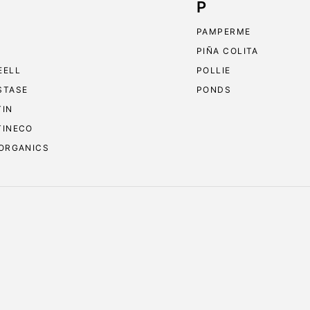
P
PAMPERME
PIÑA COLITA
EELL
POLLIE
STASE
PONDS
TIN
TINECO
 ORGANICS