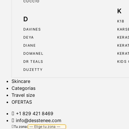
CUCCIO
K
D
K18
DAVINES
KARS
DEYA
KERA
DIANE
KERA
DOMANEL
KERA
DR TEALS
KIDS
DUZETTY
Skincare
Categorias
Travel size
OFERTAS
+1 829 421 8469
info@desstenee.com
Tu zona: