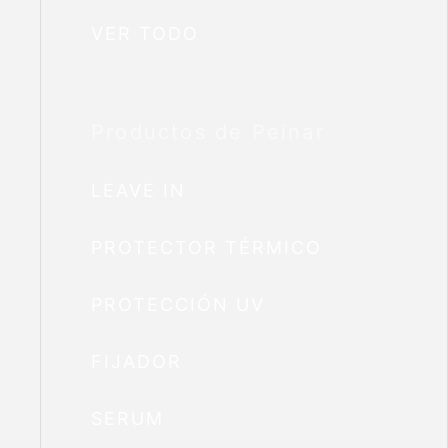
VER TODO
Productos de Peinar
LEAVE IN
PROTECTOR TÉRMICO
PROTECCIÓN UV
FIJADOR
SERUM