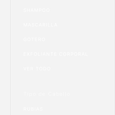
SHAMPOO
MASCARILLA
GOTERO
EXFOLIANTE CORPORAL
VER TODO
Tipo de Cabello
RUBIAS