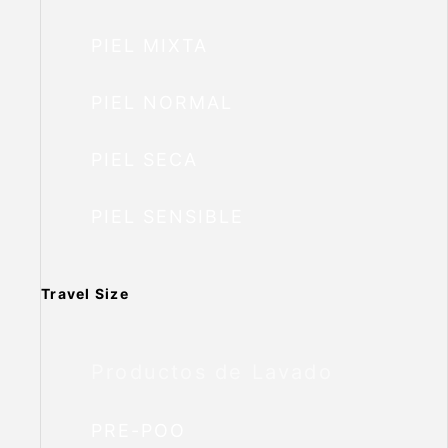
PIEL MIXTA
PIEL NORMAL
PIEL SECA
PIEL SENSIBLE
Travel Size
Productos de Lavado
PRE-POO