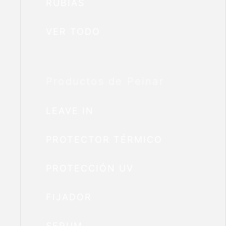
RUBIAS
VER TODO
Productos de Peinar
LEAVE IN
PROTECTOR TÉRMICO
PROTECCIÓN UV
FIJADOR
SERUM