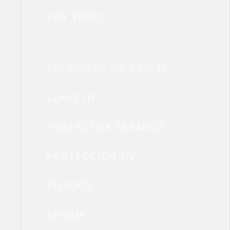
VER TODO
Productos de Peinar
LEAVE IN
PROTECTOR TÉRMICO
PROTECCIÓN UV
FIJADOR
SERUM