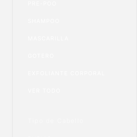
PRE-POO
SHAMPOO
MASCARILLA
GOTERO
EXFOLIANTE CORPORAL
VER TODO
Tipo de Cabello