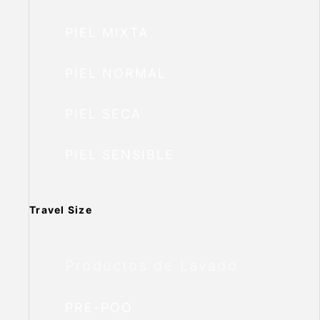
PIEL MIXTA
PIEL NORMAL
PIEL SECA
PIEL SENSIBLE
Travel Size
Productos de Lavado
PRE-POO