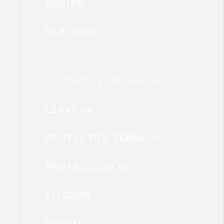
RUBIAS
VER TODO
Productos de Peinar
LEAVE IN
PROTECTOR TÉRMICO
PROTECCIÓN UV
FIJADOR
SERUM