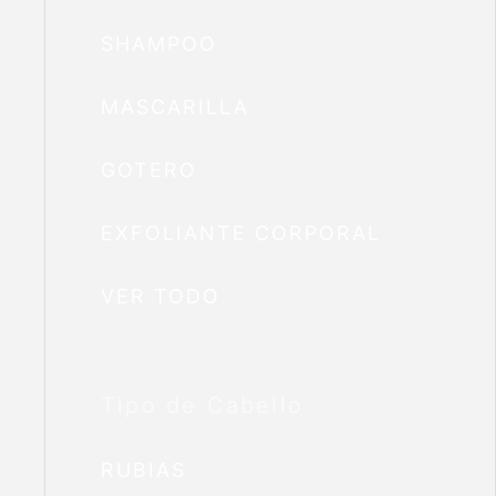
SHAMPOO
MASCARILLA
GOTERO
EXFOLIANTE CORPORAL
VER TODO
Tipo de Cabello
RUBIAS