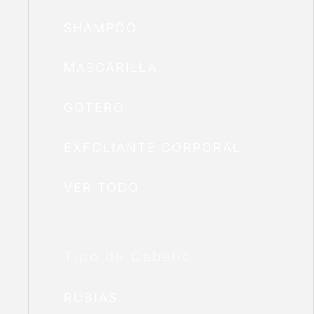
SHAMPOO
MASCARILLA
GOTERO
EXFOLIANTE CORPORAL
VER TODO
Tipo de Cabello
RUBIAS