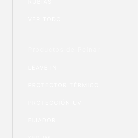
RUBIAS
VER TODO
Productos de Peinar
LEAVE IN
PROTECTOR TÉRMICO
PROTECCIÓN UV
FIJADOR
SERUM