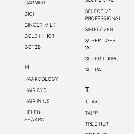
SECHE VIVE
GARNIER
SELECTIVE
GIGI
PROFESSIONAL
GINGER MILK
SIMPLY ZEN
GOLD H HOT
SUPER CARE
GOT2B
VG
SUPER TURBO
H
SUTRA
HAARCOLOGY
T
HAIR DYE
HAIR PLUS
T.TAiO
HELEN
TAIFF
SEWARD
TREE HUT