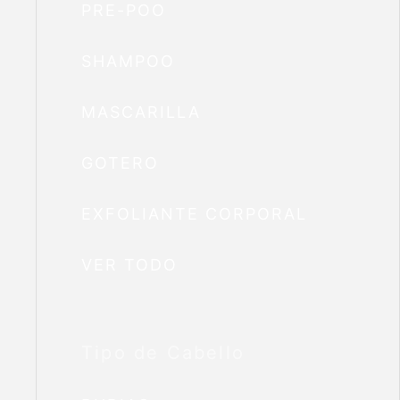
PRE-POO
SHAMPOO
MASCARILLA
GOTERO
EXFOLIANTE CORPORAL
VER TODO
Tipo de Cabello