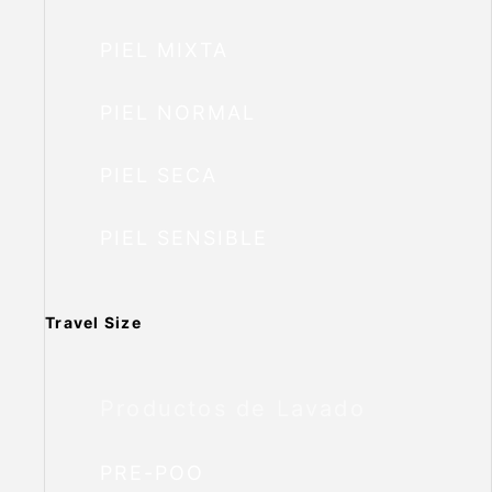
PIEL MIXTA
PIEL NORMAL
PIEL SECA
PIEL SENSIBLE
Travel Size
Productos de Lavado
PRE-POO