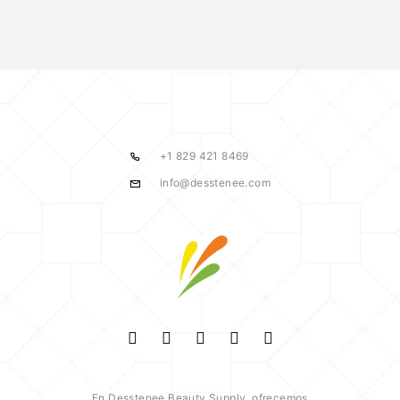
+1 829 421 8469
info@desstenee.com
En Desstenee Beauty Supply, ofrecemos