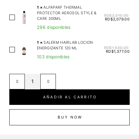
A
1
×
ALFAPARF THERMAL
P
PROTECTOR AEROSOL STYLE &
RD$
2,310.00
A
CARE 300ML
A
RD$
2,079.00
L
R
296 disponibles
F
F
A
S
1
×
SALERM HAIRLAB LOCION
P
RD$
1,530.00
ENERGIZANTE 120 ML
U
S
RD$
1,377.00
A
B
103 disponibles
A
R
L
L
F
I
E
T
M
R
H
E
M
E
D
H
AÑADIR AL CARRITO
R
E
A
M
T
I
A
O
R
BUY NOW
L
X
L
P
I
A
R
F