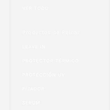
VER TODO
Productos de Peinar
LEAVE IN
PROTECTOR TÉRMICO
PROTECCIÓN UV
FIJADOR
SERUM