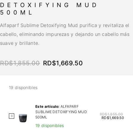
DETOXIFYING MUD
500ML
Alfaparf Sublime Detoxifying Mud purifica y revitaliza el
cabello, eliminando impurezas y dejando un cabello más
suave y brillante.
RD$
1,855.00
RD$
1,669.50
19 disponibles
Este artículo:
ALFAPARF
SUBLIME DETOXIFYING MUD
RD$
1,855.00
A
500ML
RD$
1,669.50
L
19 disponibles
F