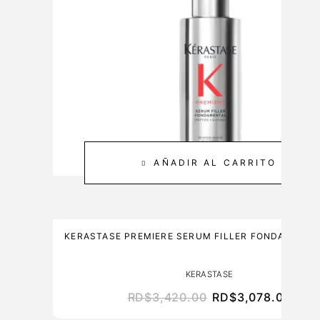
E
2
&
0
C
M
A
L
R
E
3
0
0
M
AÑADIR AL CARRITO
L
KERASTASE PREMIERE SERUM FILLER FONDAMENTA
KERASTASE
RD$
3,420.00
RD$
3,078.00