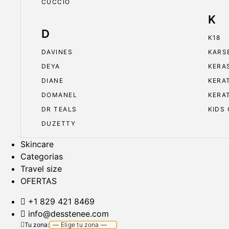
CUCCIO
K
D
K18
DAVINES
KARS
DEYA
KERA
DIANE
KERA
DOMANEL
KERA
DR TEALS
KIDS
DUZETTY
Skincare
Categorias
Travel size
OFERTAS
+1 829 421 8469
info@desstenee.com
Tu zona: