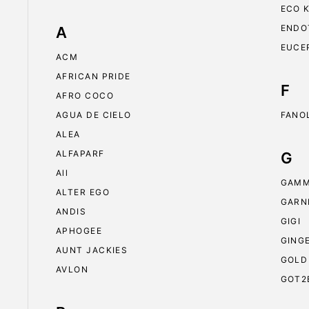
ECO 
ENDO
A
EUCE
ACM
AFRICAN PRIDE
F
AFRO COCO
AGUA DE CIELO
FANO
ALEA
ALFAPARF
G
All
GAMM
ALTER EGO
GARN
ANDIS
GIGI
APHOGEE
GING
AUNT JACKIES
GOLD
AVLON
GOT2