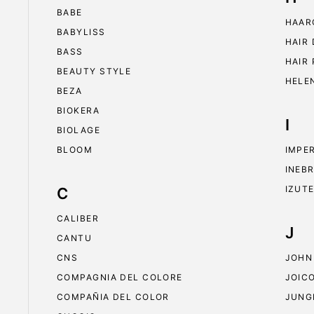
BABE
HAAR
BABYLISS
HAIR
BASS
HAIR
BEAUTY STYLE
HELE
BEZA
BIOKERA
I
BIOLAGE
BLOOM
IMPE
INEB
IZUT
C
CALIBER
J
CANTU
CNS
JOHN
COMPAGNIA DEL COLORE
JOIC
COMPAÑIA DEL COLOR
JUNG