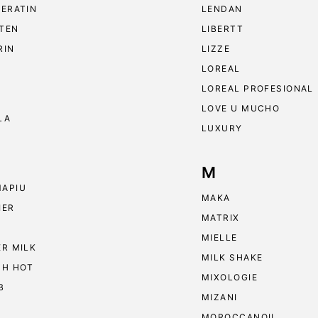
KERATIN
LENDAN
TEN
LIBERTT
RIN
LIZZE
LOREAL
LOREAL PROFESIONAL
LOVE U MUCHO
LA
LUXURY
M
APIU
MAKA
IER
MATRIX
MIELLE
ER MILK
MILK SHAKE
 H HOT
MIXOLOGIE
B
MIZANI
MOROCCANOIL