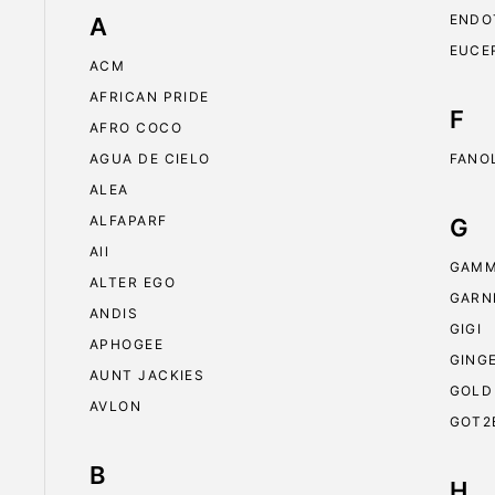
ENDO
A
EUCE
ACM
AFRICAN PRIDE
F
AFRO COCO
AGUA DE CIELO
FANO
ALEA
ALFAPARF
G
All
GAMM
ALTER EGO
GARN
ANDIS
GIGI
APHOGEE
GING
AUNT JACKIES
GOLD
AVLON
GOT2
B
H