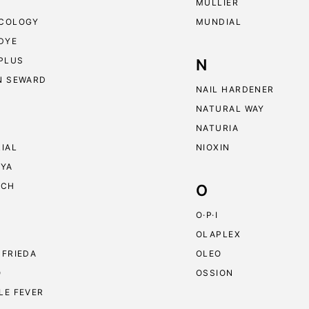
MULLIER
COLOGY
MUNDIAL
 DYE
 PLUS
N
N SEWARD
NAIL HARDENER
NATURAL WAY
NATURIA
RIAL
NIOXIN
RYA
ECH
O
O·P·I
OLAPLEX
 FRIEDA
OLEO
O
OSSION
LE FEVER