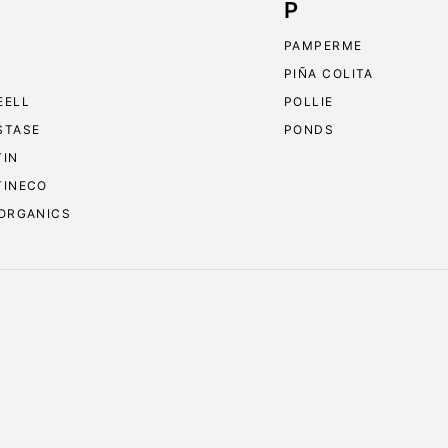
P
PAMPERME
PIÑA COLITA
EELL
POLLIE
STASE
PONDS
TIN
TINECO
 ORGANICS