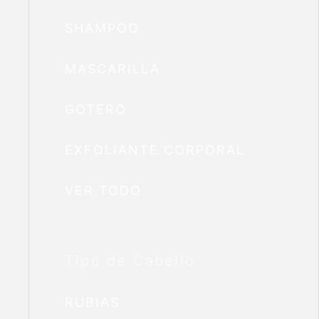
SHAMPOO
MASCARILLA
GOTERO
EXFOLIANTE CORPORAL
VER TODO
Tipo de Cabello
RUBIAS