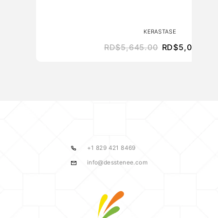
KERASTASE
RD$
5,645.00
RD$
5,080.50
+1 829 421 8469
info@desstenee.com