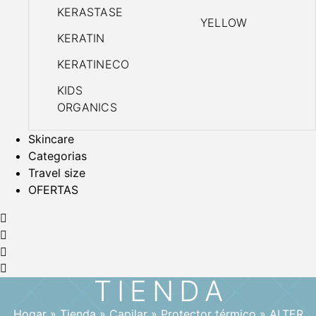
KERASTASE
YELLOW
KERATIN
KERATINECO
KIDS
ORGANICS
Skincare
Categorias
Travel size
OFERTAS
TIENDA
Hogar
»
Tienda
»
Capilar
»
Protector térmico
»
ALTER