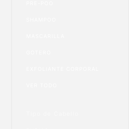
PRE-POO
SHAMPOO
MASCARILLA
GOTERO
EXFOLIANTE CORPORAL
VER TODO
Tipo de Cabello