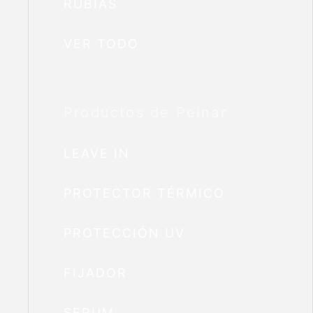
RUBIAS
VER TODO
Productos de Peinar
LEAVE IN
PROTECTOR TÉRMICO
PROTECCIÓN UV
FIJADOR
SERUM