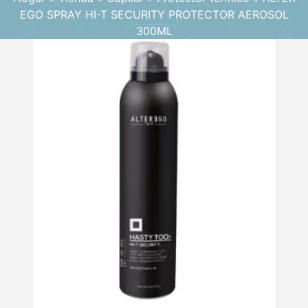
EGO SPRAY HI-T SECURITY PROTECTOR AEROSOL
300ML