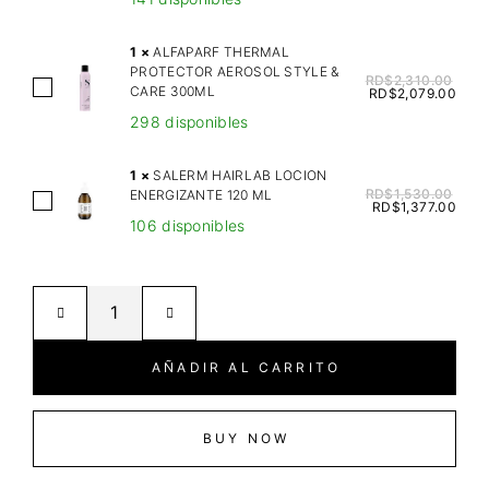
T
E
1
×
ALFAPARF THERMAL
R
PROTECTOR AEROSOL STYLE &
RD$
2,310.00
A
CARE 300ML
E
RD$
2,079.00
L
G
298 disponibles
F
O
A
S
1
×
SALERM HAIRLAB LOCION
P
RD$
1,530.00
ENERGIZANTE 120 ML
P
S
RD$
1,377.00
A
R
106 disponibles
A
R
A
L
F
Y
E
T
H
R
H
I
M
E
-
H
AÑADIR AL CARRITO
R
T
A
M
S
I
A
E
R
BUY NOW
L
C
L
P
U