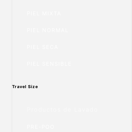
PIEL MIXTA
PIEL NORMAL
PIEL SECA
PIEL SENSIBLE
Travel Size
Productos de Lavado
PRE-POO