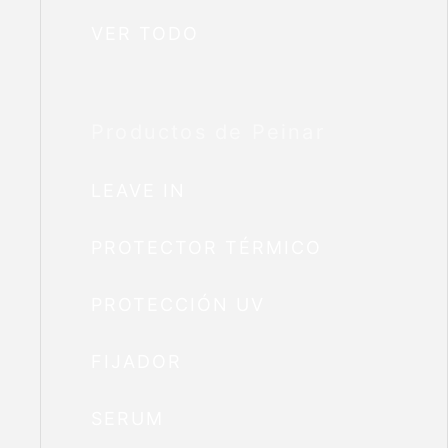
VER TODO
Productos de Peinar
LEAVE IN
PROTECTOR TÉRMICO
PROTECCIÓN UV
FIJADOR
SERUM