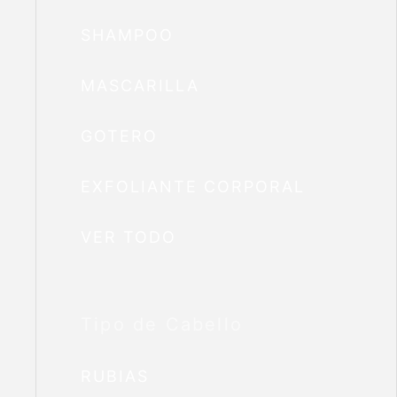
SHAMPOO
MASCARILLA
GOTERO
EXFOLIANTE CORPORAL
VER TODO
Tipo de Cabello
RUBIAS