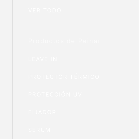
VER TODO
Productos de Peinar
LEAVE IN
PROTECTOR TÉRMICO
PROTECCIÓN UV
FIJADOR
SERUM