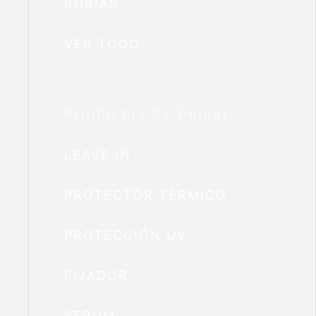
RUBIAS
VER TODO
Productos de Peinar
LEAVE IN
PROTECTOR TÉRMICO
PROTECCIÓN UV
FIJADOR
SERUM