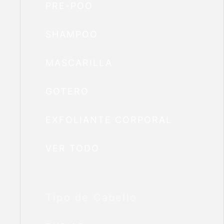
PRE-POO
SHAMPOO
MASCARILLA
GOTERO
EXFOLIANTE CORPORAL
VER TODO
Tipo de Cabello