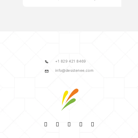
+1 829 421 8469
info@desstenee.com