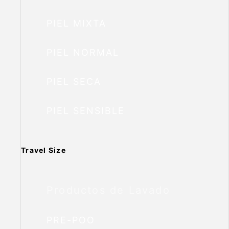
PIEL MIXTA
PIEL NORMAL
PIEL SECA
PIEL SENSIBLE
Travel Size
Productos de Lavado
PRE-POO