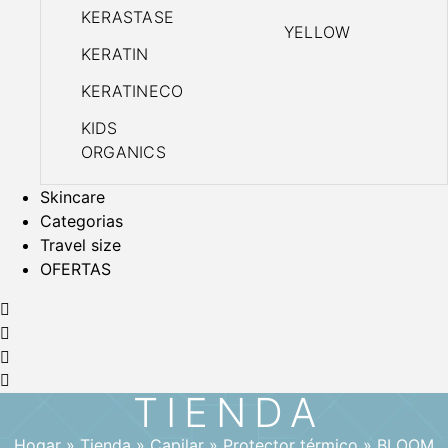
KERASTASE
YELLOW
KERATIN
KERATINECO
KIDS
ORGANICS
Skincare
Categorias
Travel size
OFERTAS
TIENDA
Hogar
»
Tienda
»
Capilar
»
Protector térmico
»
BLOOM