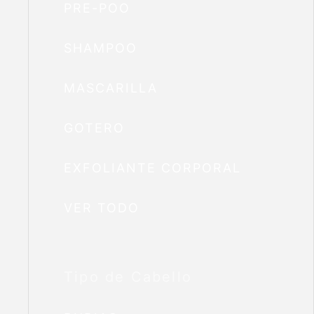
PRE-POO
SHAMPOO
MASCARILLA
GOTERO
EXFOLIANTE CORPORAL
VER TODO
Tipo de Cabello