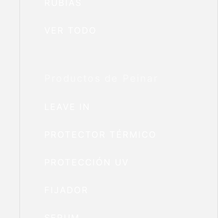
RUBIAS
VER TODO
Productos de Peinar
LEAVE IN
PROTECTOR TÉRMICO
PROTECCIÓN UV
FIJADOR
SERUM