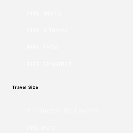
PIEL MIXTA
PIEL NORMAL
PIEL SECA
PIEL SENSIBLE
Travel Size
Productos de Lavado
PRE-POO