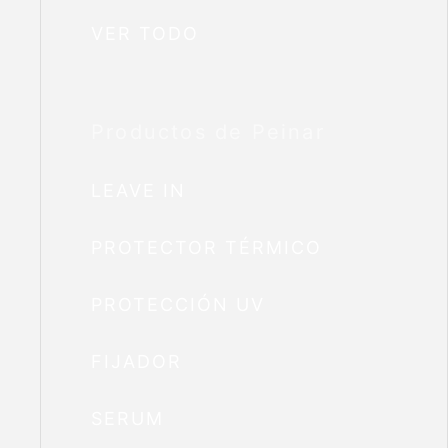
VER TODO
Productos de Peinar
LEAVE IN
PROTECTOR TÉRMICO
PROTECCIÓN UV
FIJADOR
SERUM