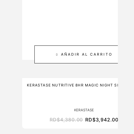
0
C
M
A
L
R
E
3
0
0
AÑADIR AL CARRITO
M
L
KERASTASE NUTRITIVE 8HR MAGIC NIGHT SERUM 
KERASTASE
RD$
4,380.00
RD$
3,942.00