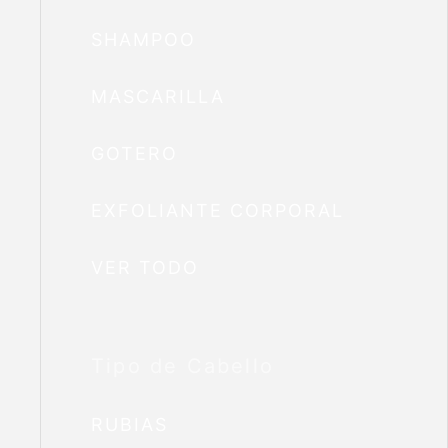
SHAMPOO
MASCARILLA
GOTERO
EXFOLIANTE CORPORAL
VER TODO
Tipo de Cabello
RUBIAS