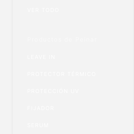
VER TODO
Productos de Peinar
LEAVE IN
PROTECTOR TÉRMICO
PROTECCIÓN UV
FIJADOR
SERUM