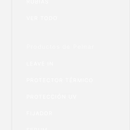
RUBIAS
VER TODO
Productos de Peinar
LEAVE IN
PROTECTOR TÉRMICO
PROTECCIÓN UV
FIJADOR
SERUM