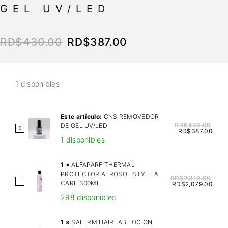
GEL UV/LED
RD$
430.00
RD$
387.00
1 disponibles
Este artículo:
CNS REMOVEDOR
RD$
430.00
DE GEL UV/LED
C
RD$
387.00
1 disponibles
N
S
R
1
×
ALFAPARF THERMAL
PROTECTOR AEROSOL STYLE &
E
RD$
2,310.00
A
CARE 300ML
RD$
2,079.00
M
L
298 disponibles
O
F
V
A
1
×
SALERM HAIRLAB LOCION
E