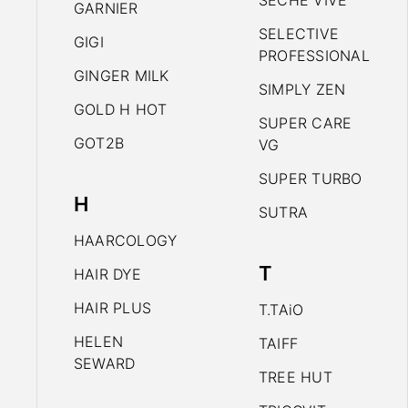
SECHE VIVE
GARNIER
SELECTIVE
GIGI
PROFESSIONAL
GINGER MILK
SIMPLY ZEN
GOLD H HOT
SUPER CARE
GOT2B
VG
SUPER TURBO
H
SUTRA
HAARCOLOGY
T
HAIR DYE
HAIR PLUS
T.TAiO
HELEN
TAIFF
SEWARD
TREE HUT