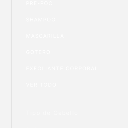
PRE-POO
SHAMPOO
MASCARILLA
GOTERO
EXFOLIANTE CORPORAL
VER TODO
Tipo de Cabello