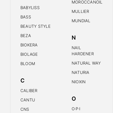
MOROCCANOIL
BABYLISS
MULLIER
BASS
MUNDIAL
BEAUTY STYLE
BEZA
N
BIOKERA
NAIL
HARDENER
BIOLAGE
NATURAL WAY
BLOOM
NATURIA
C
NIOXIN
CALIBER
O
CANTU
O·P·I
CNS