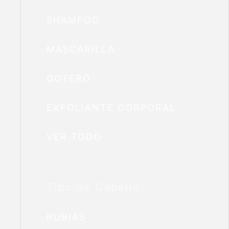
SHAMPOO
MASCARILLA
GOTERO
EXFOLIANTE CORPORAL
VER TODO
Tipo de Cabello
RUBIAS