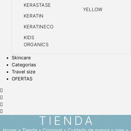
KERASTASE
YELLOW
KERATIN
KERATINECO
KIDS
ORGANICS
Skincare
Categorias
Travel size
OFERTAS
TIENDA
Hogar
»
Tienda
»
Corporal
»
Cuidado de manos y pies
»