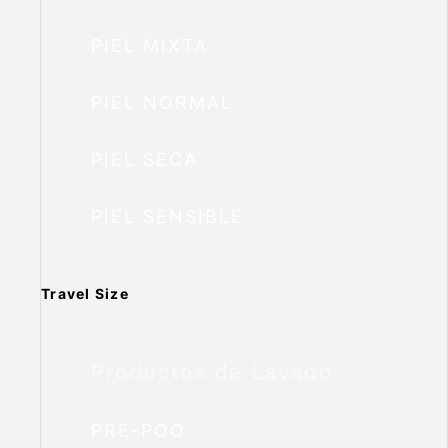
PIEL MIXTA
PIEL NORMAL
PIEL SECA
PIEL SENSIBLE
Travel Size
Productos de Lavado
PRE-POO