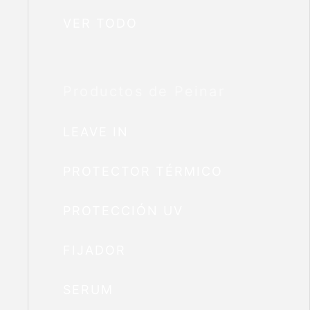
VER TODO
Productos de Peinar
LEAVE IN
PROTECTOR TÉRMICO
PROTECCIÓN UV
FIJADOR
SERUM