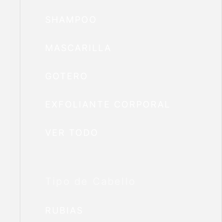
SHAMPOO
MASCARILLA
GOTERO
EXFOLIANTE CORPORAL
VER TODO
Tipo de Cabello
RUBIAS