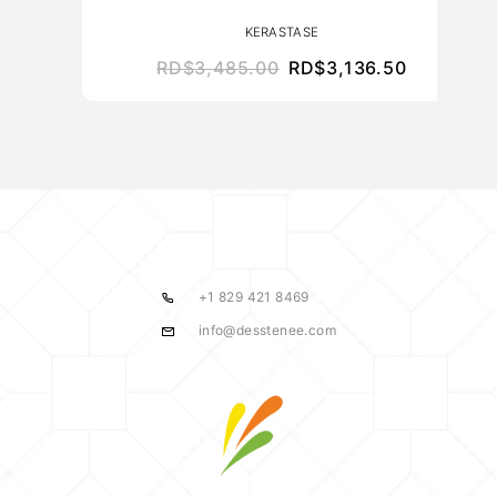
KERASTASE
RD$
3,485.00
RD$
3,136.50
+1 829 421 8469
info@desstenee.com