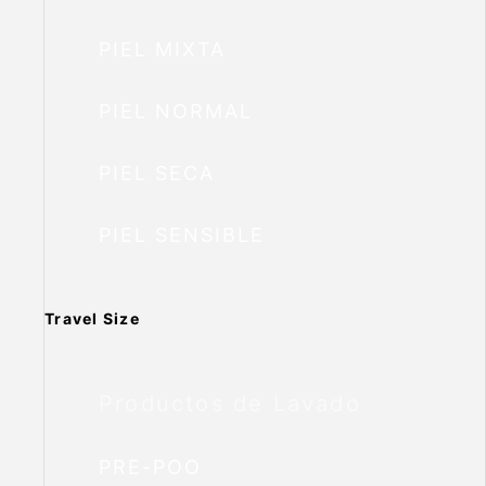
PIEL MIXTA
PIEL NORMAL
PIEL SECA
PIEL SENSIBLE
Travel Size
Productos de Lavado
PRE-POO