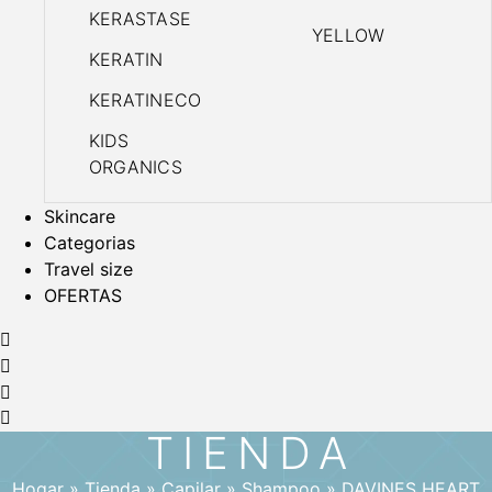
KERASTASE
YELLOW
KERATIN
KERATINECO
KIDS
ORGANICS
Skincare
Categorias
Travel size
OFERTAS
TIENDA
Hogar
»
Tienda
»
Capilar
»
Shampoo
»
DAVINES HEART