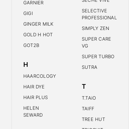
SECHE VIVE
GARNIER
SELECTIVE
GIGI
PROFESSIONAL
GINGER MILK
SIMPLY ZEN
GOLD H HOT
SUPER CARE
GOT2B
VG
SUPER TURBO
H
SUTRA
HAARCOLOGY
T
HAIR DYE
HAIR PLUS
T.TAiO
HELEN
TAIFF
SEWARD
TREE HUT