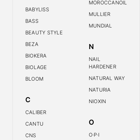
MOROCCANOIL
BABYLISS
MULLIER
BASS
MUNDIAL
BEAUTY STYLE
BEZA
N
BIOKERA
NAIL
HARDENER
BIOLAGE
NATURAL WAY
BLOOM
NATURIA
C
NIOXIN
CALIBER
O
CANTU
O·P·I
CNS