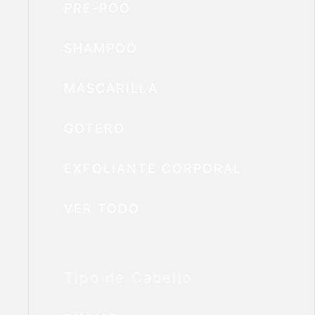
PRE-POO
SHAMPOO
MASCARILLA
GOTERO
EXFOLIANTE CORPORAL
VER TODO
Tipo de Cabello