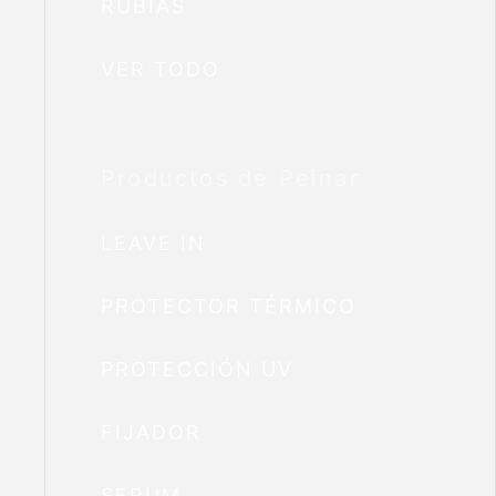
RUBIAS
VER TODO
Productos de Peinar
LEAVE IN
PROTECTOR TÉRMICO
PROTECCIÓN UV
FIJADOR
SERUM