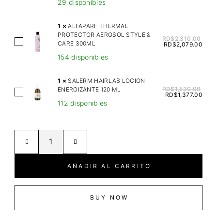
29 disponibles
V
I
1
×
ALFAPARF THERMAL
N
PROTECTOR AEROSOL STYLE &
RD$
2,310.00
A
CARE 300ML
E
RD$
2,079.00
L
S
154 disponibles
F
H
A
E
1
×
SALERM HAIRLAB LOCION
P
RD$
1,530.00
ENERGIZANTE 120 ML
A
S
RD$
1,377.00
A
R
112 disponibles
A
R
T
L
F
O
E
T
F
R
H
G
M
E
L
H
AÑADIR AL CARRITO
R
A
A
M
S
I
A
S
R
BUY NOW
L
S
L
P