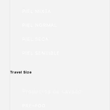
PIEL MIXTA
PIEL NORMAL
PIEL SECA
PIEL SENSIBLE
Travel Size
Productos de Lavado
PRE-POO