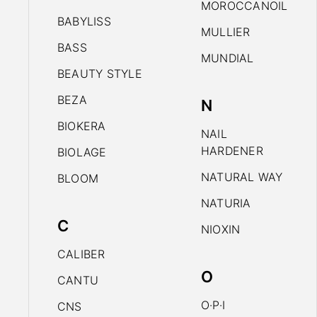
MOROCCANOIL
BABYLISS
MULLIER
BASS
MUNDIAL
BEAUTY STYLE
BEZA
N
BIOKERA
NAIL
HARDENER
BIOLAGE
NATURAL WAY
BLOOM
NATURIA
C
NIOXIN
CALIBER
O
CANTU
O·P·I
CNS