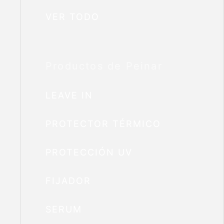
VER TODO
Productos de Peinar
LEAVE IN
PROTECTOR TÉRMICO
PROTECCIÓN UV
FIJADOR
SERUM