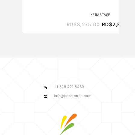
KERASTASE
RD$
3,275.00
RD$
2,947.50
+1 829 421 8469
info@desstenee.com