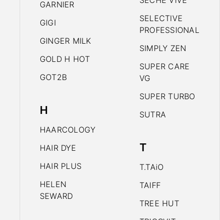
SECHE VIVE
GARNIER
SELECTIVE
GIGI
PROFESSIONAL
GINGER MILK
SIMPLY ZEN
GOLD H HOT
SUPER CARE
GOT2B
VG
SUPER TURBO
H
SUTRA
HAARCOLOGY
T
HAIR DYE
HAIR PLUS
T.TAiO
HELEN
TAIFF
SEWARD
TREE HUT