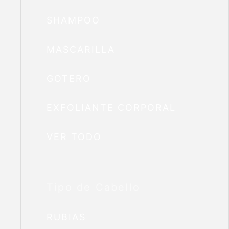
SHAMPOO
MASCARILLA
GOTERO
EXFOLIANTE CORPORAL
VER TODO
Tipo de Cabello
RUBIAS