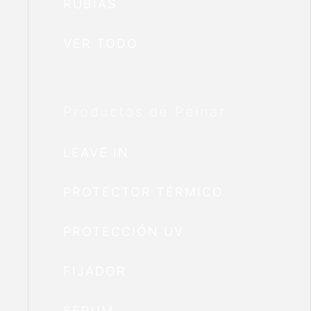
RUBIAS
VER TODO
Productos de Peinar
LEAVE IN
PROTECTOR TÉRMICO
PROTECCIÓN UV
FIJADOR
SERUM