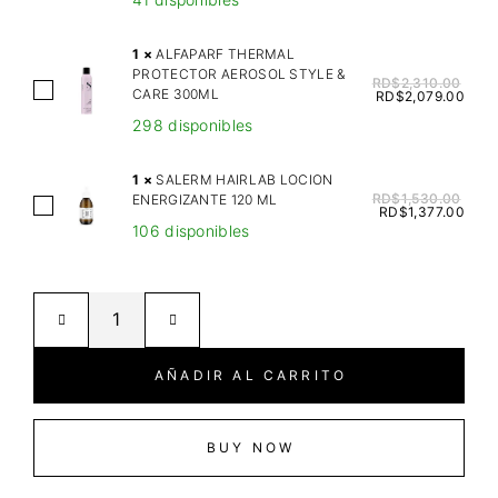
V
I
1
×
ALFAPARF THERMAL
N
PROTECTOR AEROSOL STYLE &
RD$
2,310.00
A
CARE 300ML
E
RD$
2,079.00
L
S
298 disponibles
F
L
A
O
1
×
SALERM HAIRLAB LOCION
P
RD$
1,530.00
ENERGIZANTE 120 ML
V
S
RD$
1,377.00
A
E
106 disponibles
A
R
A
L
F
L
E
T
I
R
H
S
M
E
A
H
AÑADIR AL CARRITO
R
D
A
M
O
I
A
R
R
BUY NOW
L
A
L
P