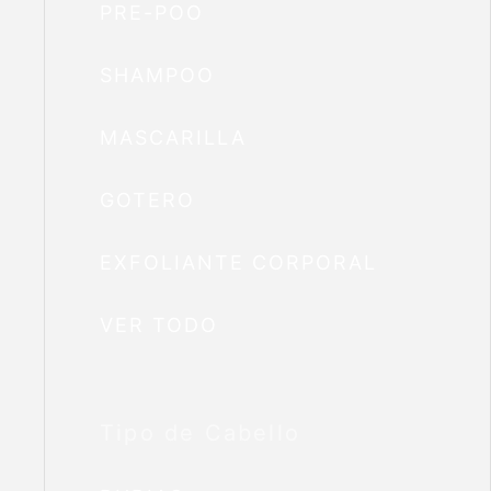
PRE-POO
SHAMPOO
MASCARILLA
GOTERO
EXFOLIANTE CORPORAL
VER TODO
Tipo de Cabello