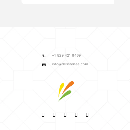
+1 829 421 8469
info@desstenee.com