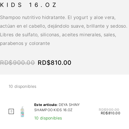
KIDS 16.OZ
Shampoo nutritivo hidratante. El yogurt y aloe vera,
actúan en el cabello, dejándolo suave, brillante y sedoso.
Libres de sulfato, siliconas, aceites minerales, sales,
parabenos y colorante
RD$
900.00
RD$
810.00
10 disponibles
Este artículo:
DEYA SHINY
RD$
900.00
SHAMPOO KIDS 16.OZ
D
RD$
810.00
10 disponibles
E
Y