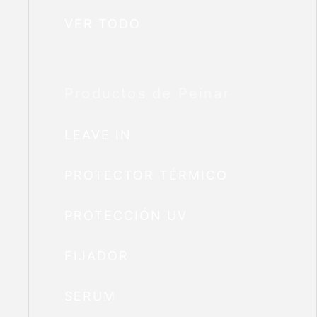
VER TODO
Productos de Peinar
LEAVE IN
PROTECTOR TÉRMICO
PROTECCIÓN UV
FIJADOR
SERUM