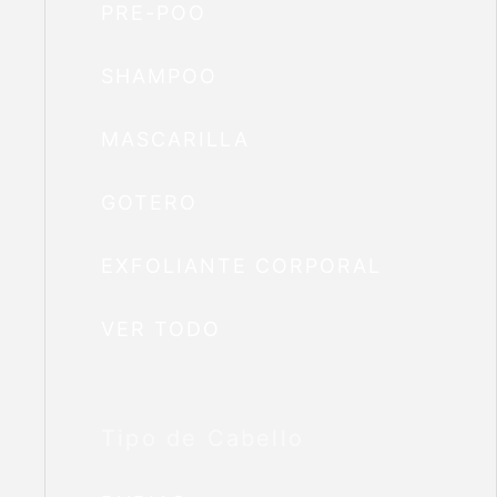
PRE-POO
SHAMPOO
MASCARILLA
GOTERO
EXFOLIANTE CORPORAL
VER TODO
Tipo de Cabello