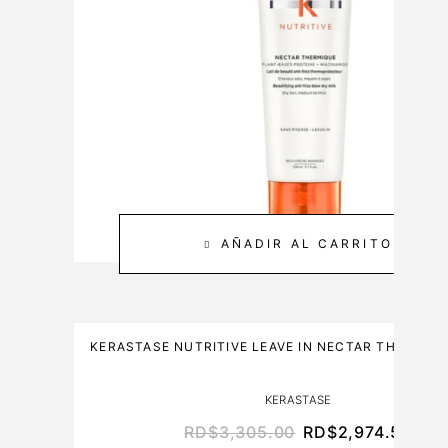
&
0
C
M
A
L
R
E
3
0
0
M
L
AÑADIR AL CARRITO
KERASTASE NUTRITIVE LEAVE IN NECTAR THERMIQ
KERASTASE
RD$
3,305.00
RD$
2,974.50