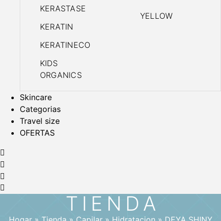
KERASTASE
YELLOW
KERATIN
KERATINECO
KIDS
ORGANICS
Skincare
Categorias
Travel size
OFERTAS
TIENDA
Hogar
»
Tienda
»
Capilar
»
Hidratacion
»
DEYA SHINY