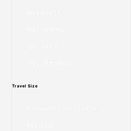
PIEL MIXTA
PIEL NORMAL
PIEL SECA
PIEL SENSIBLE
Travel Size
Productos de Lavado
PRE-POO