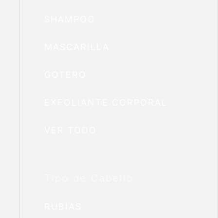
SHAMPOO
MASCARILLA
GOTERO
EXFOLIANTE CORPORAL
VER TODO
Tipo de Cabello
RUBIAS