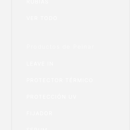
RUBIAS
VER TODO
Productos de Peinar
LEAVE IN
PROTECTOR TÉRMICO
PROTECCIÓN UV
FIJADOR
SERUM