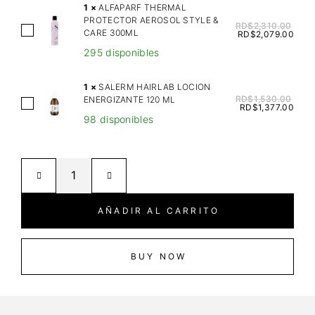
A
1
×
ALFAPARF THERMAL
PROTECTOR AEROSOL STYLE &
S
RD$
2,310.00
A
CARE 300ML
RD$
2,079.00
H
L
295 disponibles
I
F
N
A
1
×
SALERM HAIRLAB LOCION
Y
P
RD$
1,530.00
ENERGIZANTE 120 ML
S
S
RD$
1,377.00
A
98 disponibles
A
H
R
L
A
F
E
M
T
R
P
H
M
O
E
H
O
AÑADIR AL CARRITO
R
A
K
M
I
I
A
R
BUY NOW
D
L
L
S
P
A
1
R
B
6