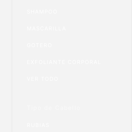
SHAMPOO
MASCARILLA
GOTERO
EXFOLIANTE CORPORAL
VER TODO
Tipo de Cabello
RUBIAS