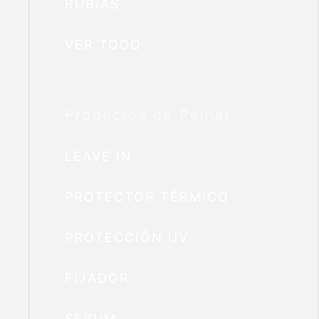
RUBIAS
VER TODO
Productos de Peinar
LEAVE IN
PROTECTOR TÉRMICO
PROTECCIÓN UV
FIJADOR
SERUM