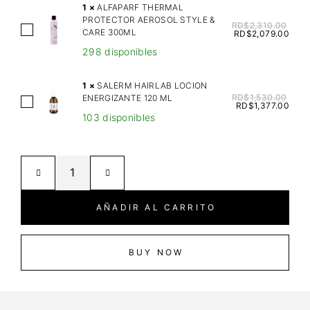
O
1
×
ALFAPARF THERMAL
PROTECTOR AEROSOL STYLE &
L
RD$
2,310.00
A
CARE 300ML
RD$
2,079.00
A
L
298 disponibles
N
F
O
A
1
×
SALERM HAIRLAB LOCION
O
P
RD$
1,530.00
ENERGIZANTE 120 ML
S
R
RD$
1,377.00
A
103 disponibles
A
A
R
L
N
F
E
G
T
R
E
H
M
S
E
H
H
AÑADIR AL CARRITO
R
A
A
M
I
M
A
R
BUY NOW
P
L
L
O
P
A
O
R
B
1