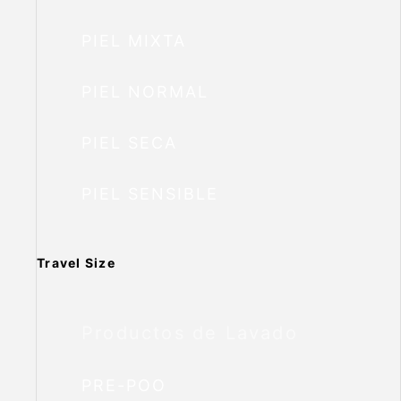
PIEL MIXTA
PIEL NORMAL
PIEL SECA
PIEL SENSIBLE
Travel Size
Productos de Lavado
PRE-POO