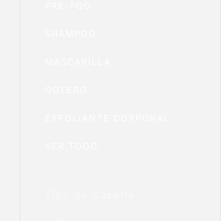
PRE-POO
SHAMPOO
MASCARILLA
GOTERO
EXFOLIANTE CORPORAL
VER TODO
Tipo de Cabello