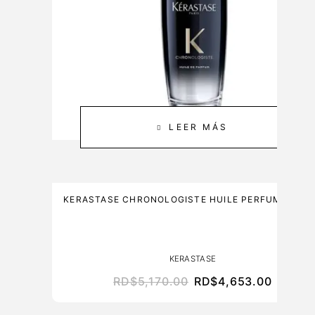
&
0
C
M
A
L
R
E
3
0
0
LEER MÁS
NO DISPONIBLE
M
L
KERASTASE CHRONOLOGISTE HUILE PERFUME 100
KERASTASE
RD$
5,170.00
RD$
4,653.00