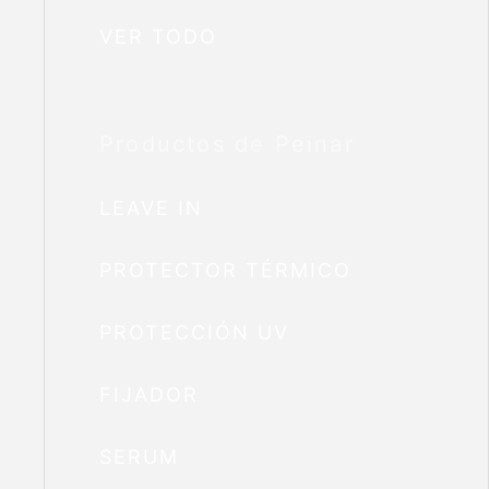
VER TODO
Productos de Peinar
LEAVE IN
PROTECTOR TÉRMICO
PROTECCIÓN UV
FIJADOR
SERUM