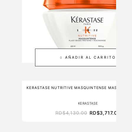
C
M
A
L
R
E
3
0
0
M
AÑADIR AL CARRITO
L
KERASTASE NUTRITIVE MASQUINTENSE MASCARIL
KERASTASE
RD$
4,130.00
RD$
3,717.00