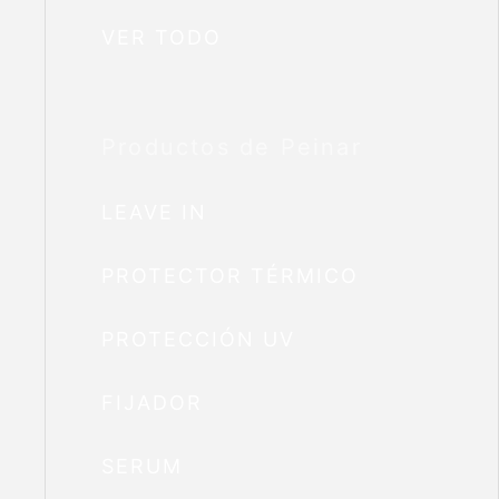
VER TODO
Productos de Peinar
LEAVE IN
PROTECTOR TÉRMICO
PROTECCIÓN UV
FIJADOR
SERUM