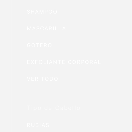
SHAMPOO
MASCARILLA
GOTERO
EXFOLIANTE CORPORAL
VER TODO
Tipo de Cabello
RUBIAS