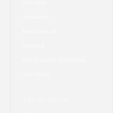
PRE-POO
SHAMPOO
MASCARILLA
GOTERO
EXFOLIANTE CORPORAL
VER TODO
Tipo de Cabello