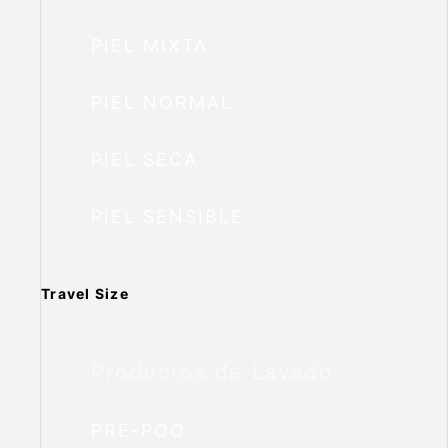
PIEL MIXTA
PIEL NORMAL
PIEL SECA
PIEL SENSIBLE
Travel Size
Productos de Lavado
PRE-POO