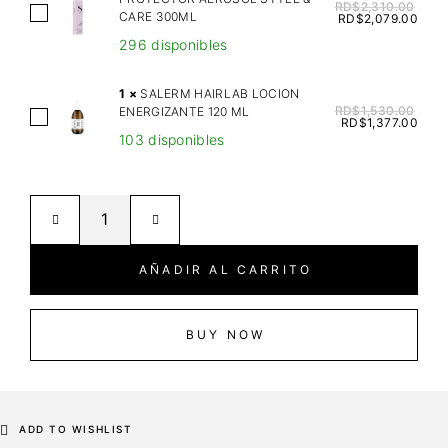
B
RD$
2,310.00
A
CARE 300ML
RD$
2,079.00
G
L
296 disponibles
L
F
U
A
1
×
SALERM HAIRLAB LOCION
E
P
RD$
1,530.00
ENERGIZANTE 120 ML
S
D
RD$
1,377.00
A
103 disponibles
A
B
R
L
R
F
E
O
T
R
W
H
M
&
E
H
E
AÑADIR AL CARRITO
R
A
D
M
I
G
A
R
BUY NOW
E
L
L
S
P
A
G
R
B
E
O
L
ADD TO WISHLIST
L
T