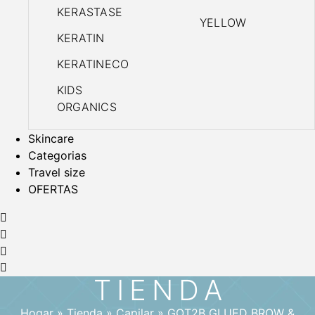
KERASTASE
YELLOW
KERATIN
KERATINECO
KIDS
ORGANICS
Skincare
Categorias
Travel size
OFERTAS
TIENDA
Hogar
»
Tienda
»
Capilar
»
GOT2B GLUED BROW &