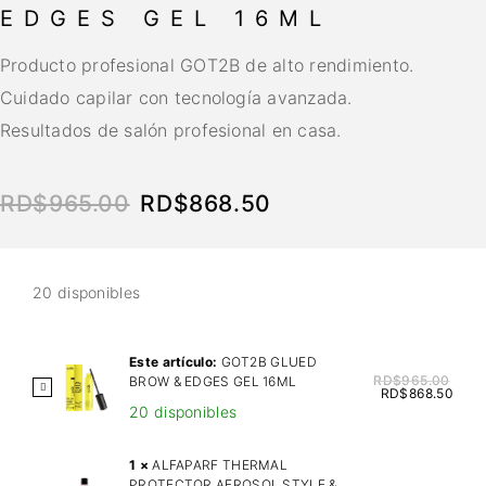
EDGES GEL 16ML
Producto profesional GOT2B de alto rendimiento.
Cuidado capilar con tecnología avanzada.
Resultados de salón profesional en casa.
RD$
965.00
RD$
868.50
20 disponibles
Este artículo:
GOT2B GLUED
RD$
965.00
BROW & EDGES GEL 16ML
G
RD$
868.50
20 disponibles
O
T
2
1
×
ALFAPARF THERMAL
PROTECTOR AEROSOL STYLE &