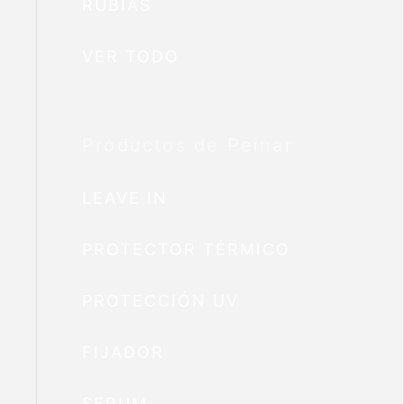
RUBIAS
VER TODO
Productos de Peinar
LEAVE IN
PROTECTOR TÉRMICO
PROTECCIÓN UV
FIJADOR
SERUM