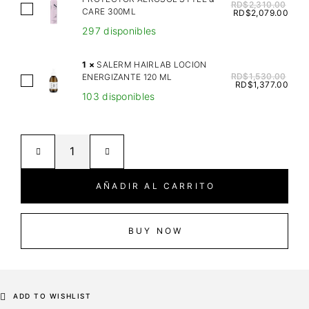
D
RD$
2,310.00
A
CARE 300ML
RD$
2,079.00
Y
L
297 disponibles
E
F
S
A
1
×
SALERM HAIRLAB LOCION
H
P
RD$
1,530.00
ENERGIZANTE 120 ML
S
A
RD$
1,377.00
A
103 disponibles
A
M
R
L
P
F
E
O
T
R
O
H
M
B
E
H
L
AÑADIR AL CARRITO
R
A
A
M
I
C
A
R
BUY NOW
K
L
L
5
P
A
0
R
B
0
O
L
ADD TO WISHLIST
M
T