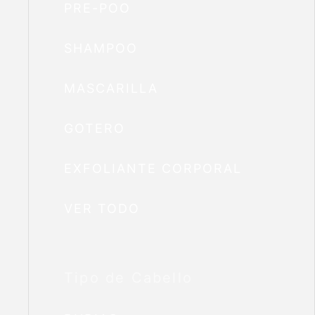
PRE-POO
SHAMPOO
MASCARILLA
GOTERO
EXFOLIANTE CORPORAL
VER TODO
Tipo de Cabello