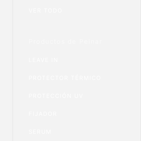
VER TODO
Productos de Peinar
LEAVE IN
PROTECTOR TÉRMICO
PROTECCIÓN UV
FIJADOR
SERUM