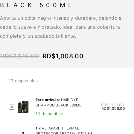
BLACK 500ML
Aporta un color negro intenso y duradero, dejando el
cabello suave e hidratado. Ideal para una cobertura
completa y un acabado brillante.
RD$
1,120.00
RD$
1,008.00
13 disponibles
Este artículo:
HAIR DYE
RD$
1,120.00
SHAMPOO BLACK 500ML
H
RD$
1,008.00
13 disponibles
A
I
R
1
×
ALFAPARF THERMAL
PROTECTOR AEROSOL STYLE &