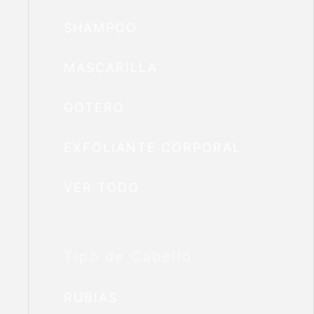
SHAMPOO
MASCARILLA
GOTERO
EXFOLIANTE CORPORAL
VER TODO
Tipo de Cabello
RUBIAS