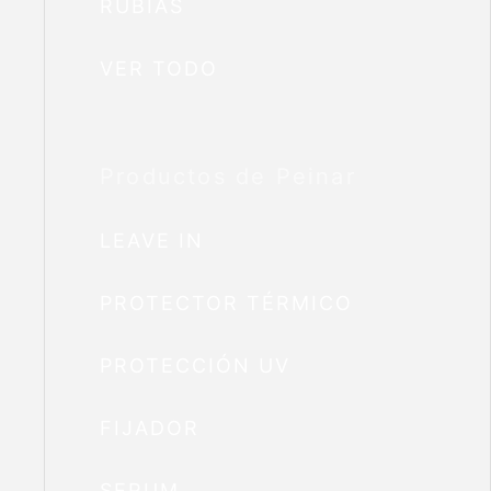
RUBIAS
VER TODO
Productos de Peinar
LEAVE IN
PROTECTOR TÉRMICO
PROTECCIÓN UV
FIJADOR
SERUM