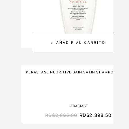
C
M
A
L
R
E
3
0
0
AÑADIR AL CARRITO
M
L
KERASTASE NUTRITIVE BAIN SATIN SHAMPOO 250M
KERASTASE
RD$
2,665.00
RD$
2,398.50