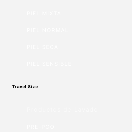
PIEL MIXTA
PIEL NORMAL
PIEL SECA
PIEL SENSIBLE
Travel Size
Productos de Lavado
PRE-POO