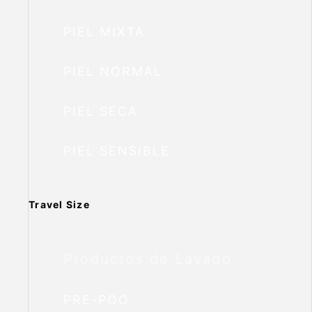
PIEL MIXTA
PIEL NORMAL
PIEL SECA
PIEL SENSIBLE
Travel Size
Productos de Lavado
PRE-POO