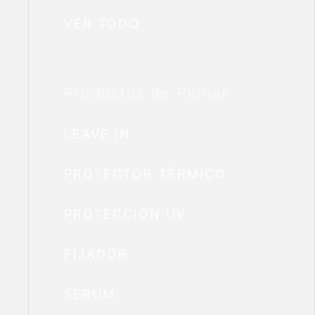
VER TODO
Productos de Peinar
LEAVE IN
PROTECTOR TÉRMICO
PROTECCIÓN UV
FIJADOR
SERUM