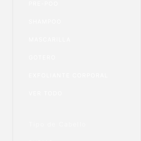
PRE-POO
SHAMPOO
MASCARILLA
GOTERO
EXFOLIANTE CORPORAL
VER TODO
Tipo de Cabello