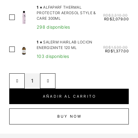
a
1
×
ALFAPARF THERMAL
s
PROTECTOR AEROSOL STYLE &
RD$
2,310.00
A
CARE 300ML
t
RD$
2,079.00
L
a
298 disponibles
F
s
A
e
1
×
SALERM HAIRLAB LOCION
P
RD$
1,530.00
ENERGIZANTE 120 ML
G
S
RD$
1,377.00
A
e
103 disponibles
A
R
n
L
F
e
E
T
s
R
H
i
M
E
s
H
AÑADIR AL CARRITO
R
B
A
M
a
I
A
i
R
BUY NOW
L
n
L
P
S
A
R
h