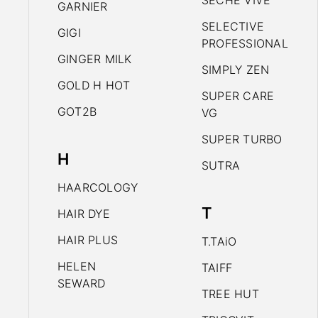
SECHE VIVE
GARNIER
SELECTIVE
GIGI
PROFESSIONAL
GINGER MILK
SIMPLY ZEN
GOLD H HOT
SUPER CARE
GOT2B
VG
SUPER TURBO
H
SUTRA
HAARCOLOGY
T
HAIR DYE
HAIR PLUS
T.TAiO
HELEN
TAIFF
SEWARD
TREE HUT