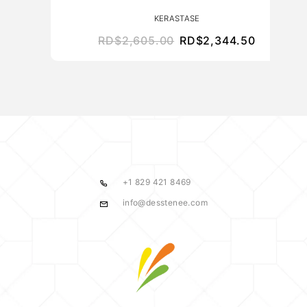
KERASTASE
RD$
2,605.00
RD$
2,344.50
+1 829 421 8469
info@desstenee.com