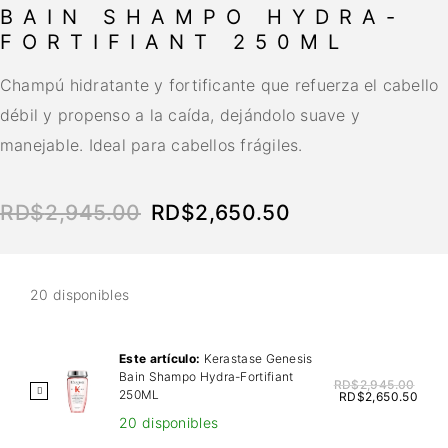
BAIN SHAMPO HYDRA-
FORTIFIANT 250ML
Champú hidratante y fortificante que refuerza el cabello
débil y propenso a la caída, dejándolo suave y
manejable. Ideal para cabellos frágiles.
RD$
2,945.00
RD$
2,650.50
20 disponibles
Este artículo:
Kerastase Genesis
Bain Shampo Hydra-Fortifiant
RD$
2,945.00
K
250ML
RD$
2,650.50
e
20 disponibles
r