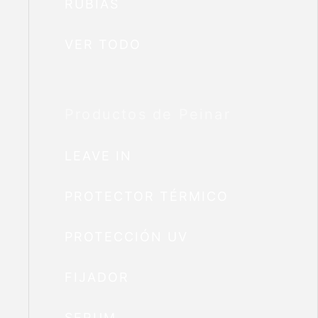
RUBIAS
VER TODO
Productos de Peinar
LEAVE IN
PROTECTOR TÉRMICO
PROTECCIÓN UV
FIJADOR
SERUM