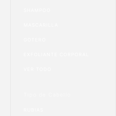
SHAMPOO
MASCARILLA
GOTERO
EXFOLIANTE CORPORAL
VER TODO
Tipo de Cabello
RUBIAS