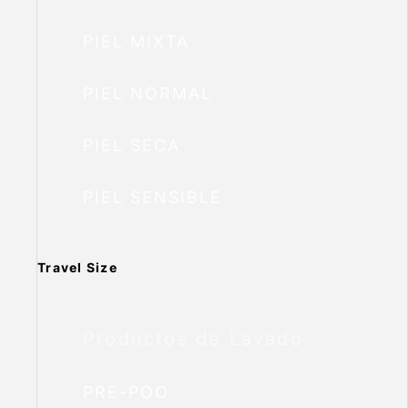
PIEL MIXTA
PIEL NORMAL
PIEL SECA
PIEL SENSIBLE
Travel Size
Productos de Lavado
PRE-POO