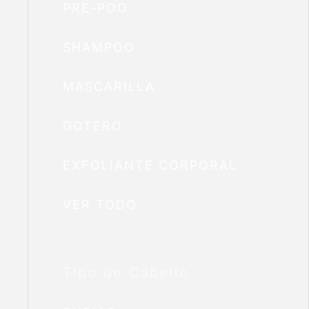
PRE-POO
SHAMPOO
MASCARILLA
GOTERO
EXFOLIANTE CORPORAL
VER TODO
Tipo de Cabello