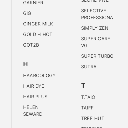
SECHE VIVE
GARNIER
SELECTIVE
GIGI
PROFESSIONAL
GINGER MILK
SIMPLY ZEN
GOLD H HOT
SUPER CARE
GOT2B
VG
SUPER TURBO
H
SUTRA
HAARCOLOGY
T
HAIR DYE
HAIR PLUS
T.TAiO
HELEN
TAIFF
SEWARD
TREE HUT