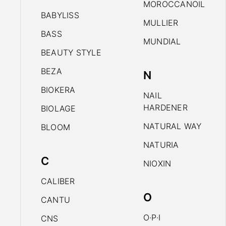
MOROCCANOIL
BABYLISS
MULLIER
BASS
MUNDIAL
BEAUTY STYLE
BEZA
N
BIOKERA
NAIL
HARDENER
BIOLAGE
NATURAL WAY
BLOOM
NATURIA
C
NIOXIN
CALIBER
O
CANTU
O·P·I
CNS