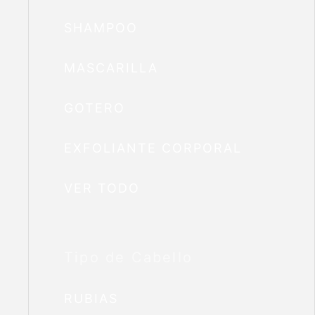
SHAMPOO
MASCARILLA
GOTERO
EXFOLIANTE CORPORAL
VER TODO
Tipo de Cabello
RUBIAS