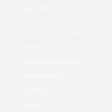
VER TODO
Productos de Peinar
LEAVE IN
PROTECTOR TÉRMICO
PROTECCIÓN UV
FIJADOR
SERUM