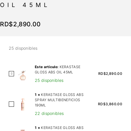
OIL 45ML
RD$
2,890.00
25 disponibles
Este artículo:
KERASTASE
GLOSS ABS OIL 45ML
K
RD$
2,890.00
25 disponibles
E
R
A
1
×
KERASTASE GLOSS ABS
SPRAY MULTIBENEFICIOS
S
K
RD$
3,860.00
190ML
T
E
22 disponibles
A
R
S
A
1
×
KERASTASE GLOSS ABS
E