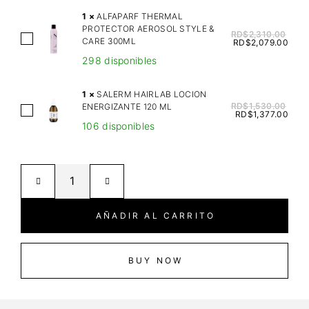
A
1
×
ALFAPARF THERMAL
S
PROTECTOR AEROSOL STYLE &
RD$
2,310.00
A
CARE 300ML
T
RD$
2,079.00
L
A
298 disponibles
F
S
A
E
1
×
SALERM HAIRLAB LOCION
P
RD$
1,530.00
ENERGIZANTE 120 ML
R
S
RD$
1,377.00
A
E
106 disponibles
A
R
S
L
F
I
E
T
S
R
H
T
M
E
A
H
AÑADIR AL CARRITO
R
N
A
M
C
I
A
E
R
BUY NOW
L
E
L
P
X
A
R
T