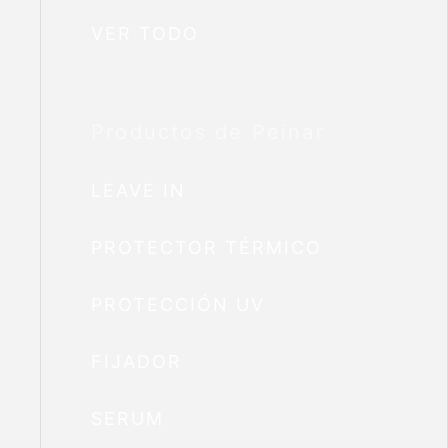
VER TODO
Productos de Peinar
LEAVE IN
PROTECTOR TÉRMICO
PROTECCIÓN UV
FIJADOR
SERUM