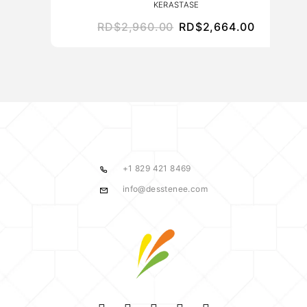
KERASTASE
RD$
2,960.00
RD$
2,664.00
+1 829 421 8469
info@desstenee.com