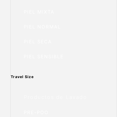
PIEL MIXTA
PIEL NORMAL
PIEL SECA
PIEL SENSIBLE
Travel Size
Productos de Lavado
PRE-POO