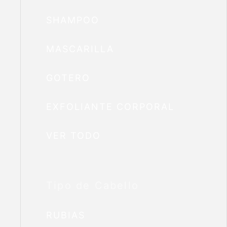
SHAMPOO
MASCARILLA
GOTERO
EXFOLIANTE CORPORAL
VER TODO
Tipo de Cabello
RUBIAS