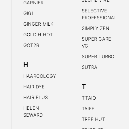
SECHE VIVE
GARNIER
SELECTIVE
GIGI
PROFESSIONAL
GINGER MILK
SIMPLY ZEN
GOLD H HOT
SUPER CARE
GOT2B
VG
SUPER TURBO
H
SUTRA
HAARCOLOGY
T
HAIR DYE
HAIR PLUS
T.TAiO
HELEN
TAIFF
SEWARD
TREE HUT