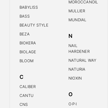
MOROCCANOIL
BABYLISS
MULLIER
BASS
MUNDIAL
BEAUTY STYLE
BEZA
N
BIOKERA
NAIL
HARDENER
BIOLAGE
NATURAL WAY
BLOOM
NATURIA
C
NIOXIN
CALIBER
O
CANTU
O·P·I
CNS