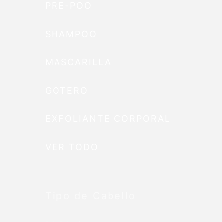
PRE-POO
SHAMPOO
MASCARILLA
GOTERO
EXFOLIANTE CORPORAL
VER TODO
Tipo de Cabello