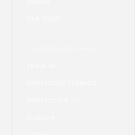
RUBIAS
VER TODO
Productos de Peinar
LEAVE IN
PROTECTOR TÉRMICO
PROTECCIÓN UV
FIJADOR
SERUM