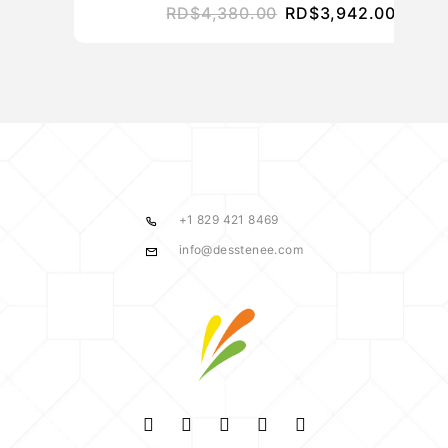
RD$
4,380.00
RD$
3,942.00
+1 829 421 8469
info@desstenee.com