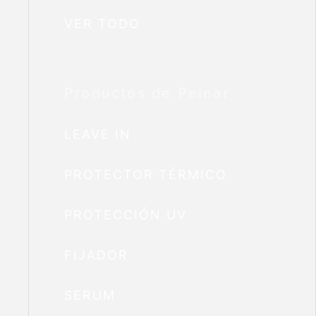
VER TODO
Productos de Peinar
LEAVE IN
PROTECTOR TÉRMICO
PROTECCIÓN UV
FIJADOR
SERUM