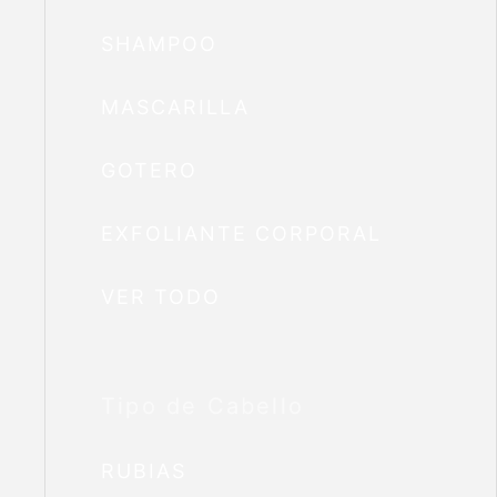
SHAMPOO
MASCARILLA
GOTERO
EXFOLIANTE CORPORAL
VER TODO
Tipo de Cabello
RUBIAS