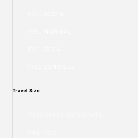
PIEL MIXTA
PIEL NORMAL
PIEL SECA
PIEL SENSIBLE
Travel Size
Productos de Lavado
PRE-POO