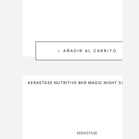
C
M
A
L
R
E
3
0
0
AÑADIR AL CARRITO
M
L
KERASTASE NUTRITIVE 8HR MAGIC NIGHT SERUM 
KERASTASE