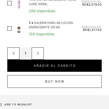
I
RD$
2,310.00
A
CARE 300ML
RD$
2,079.00
X
L
298 disponibles
F
F
O
A
1
×
SALERM HAIRLAB LOCION
O
P
RD$
1,530.00
ENERGIZANTE 120 ML
S
D
RD$
1,377.00
A
106 disponibles
A
F
R
L
O
F
E
R
T
R
S
H
M
O
E
H
F
AÑADIR AL CARRITO
R
A
T
M
I
M
A
R
BUY NOW
A
L
L
S
P
A
C
R
B
A
O
L
ADD TO WISHLIST
R
T