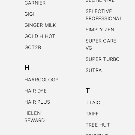
SECHE VIVE
GARNIER
SELECTIVE
GIGI
PROFESSIONAL
GINGER MILK
SIMPLY ZEN
GOLD H HOT
SUPER CARE
GOT2B
VG
SUPER TURBO
H
SUTRA
HAARCOLOGY
T
HAIR DYE
HAIR PLUS
T.TAiO
HELEN
TAIFF
SEWARD
TREE HUT