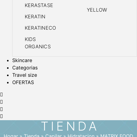
KERASTASE
YELLOW
KERATIN
KERATINECO
KIDS
ORGANICS
Skincare
Categorias
Travel size
OFERTAS
TIENDA
Hogar
»
Tienda
»
Capilar
»
Hidratacion
»
MATRIX FOOD