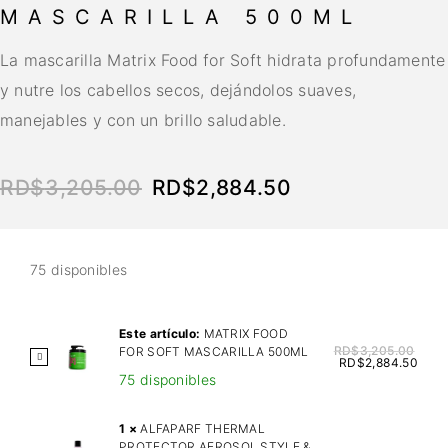
MASCARILLA 500ML
La mascarilla Matrix Food for Soft hidrata profundamente
y nutre los cabellos secos, dejándolos suaves,
manejables y con un brillo saludable.
RD$
3,205.00
RD$
2,884.50
75 disponibles
Este artículo:
MATRIX FOOD
RD$
3,205.00
FOR SOFT MASCARILLA 500ML
M
RD$
2,884.50
75 disponibles
A
T
R
1
×
ALFAPARF THERMAL
PROTECTOR AEROSOL STYLE &