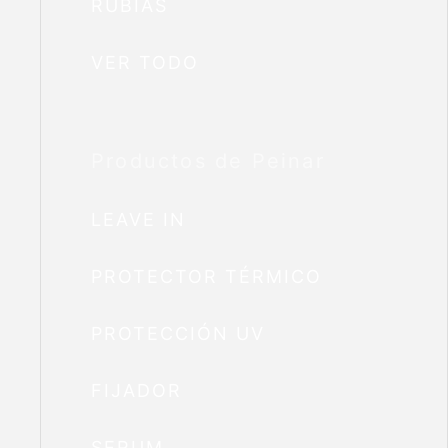
RUBIAS
VER TODO
Productos de Peinar
LEAVE IN
PROTECTOR TÉRMICO
PROTECCIÓN UV
FIJADOR
SERUM