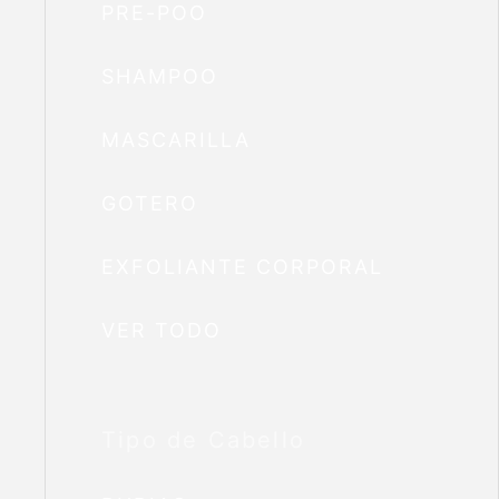
PRE-POO
SHAMPOO
MASCARILLA
GOTERO
EXFOLIANTE CORPORAL
VER TODO
Tipo de Cabello