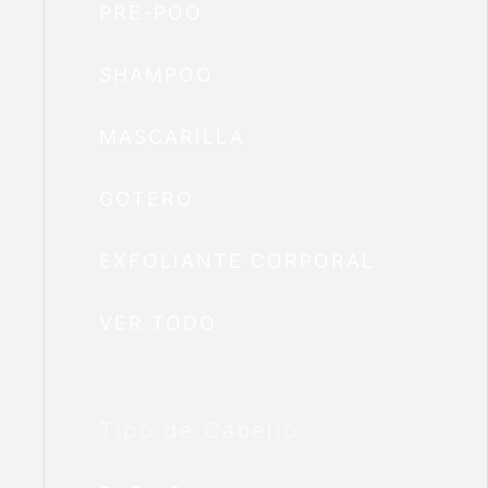
PRE-POO
SHAMPOO
MASCARILLA
GOTERO
EXFOLIANTE CORPORAL
VER TODO
Tipo de Cabello