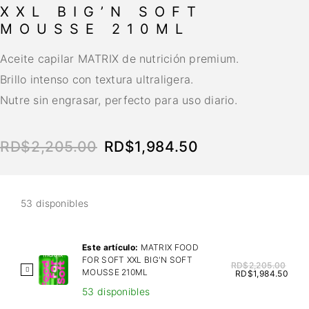
XXL BIG’N SOFT
MOUSSE 210ML
Aceite capilar MATRIX de nutrición premium.
Brillo intenso con textura ultraligera.
Nutre sin engrasar, perfecto para uso diario.
RD$
2,205.00
RD$
1,984.50
53 disponibles
Este artículo:
MATRIX FOOD
FOR SOFT XXL BIG'N SOFT
RD$
2,205.00
M
MOUSSE 210ML
RD$
1,984.50
A
53 disponibles
T