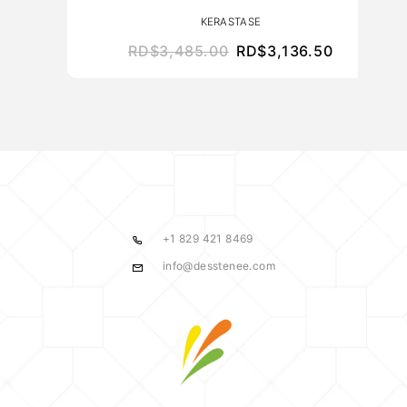
KERASTASE
RD$
3,485.00
RD$
3,136.50
+1 829 421 8469
info@desstenee.com