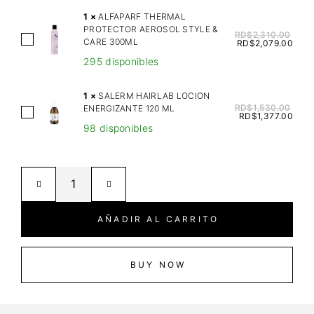
R
1
×
ALFAPARF THERMAL
I
PROTECTOR AEROSOL STYLE &
RD$
2,310.00
A
CARE 300ML
X
RD$
2,079.00
L
F
295 disponibles
F
O
A
O
1
×
SALERM HAIRLAB LOCION
P
RD$
1,530.00
ENERGIZANTE 120 ML
D
S
RD$
1,377.00
A
F
98 disponibles
A
R
O
L
F
R
E
T
S
R
H
O
M
E
F
H
AÑADIR AL CARRITO
R
T
A
M
X
I
A
X
R
BUY NOW
L
L
L
P
B
A
R
I