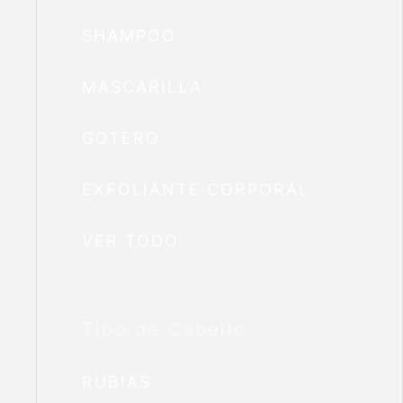
SHAMPOO
MASCARILLA
GOTERO
EXFOLIANTE CORPORAL
VER TODO
Tipo de Cabello
RUBIAS