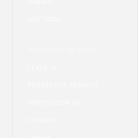
RUBIAS
VER TODO
Productos de Peinar
LEAVE IN
PROTECTOR TÉRMICO
PROTECCIÓN UV
FIJADOR
SERUM