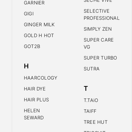
SECHE VIVE
GARNIER
SELECTIVE
GIGI
PROFESSIONAL
GINGER MILK
SIMPLY ZEN
GOLD H HOT
SUPER CARE
GOT2B
VG
SUPER TURBO
H
SUTRA
HAARCOLOGY
T
HAIR DYE
HAIR PLUS
T.TAiO
HELEN
TAIFF
SEWARD
TREE HUT