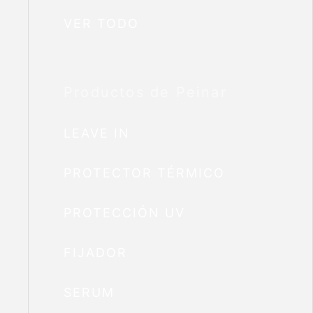
VER TODO
Productos de Peinar
LEAVE IN
PROTECTOR TÉRMICO
PROTECCIÓN UV
FIJADOR
SERUM