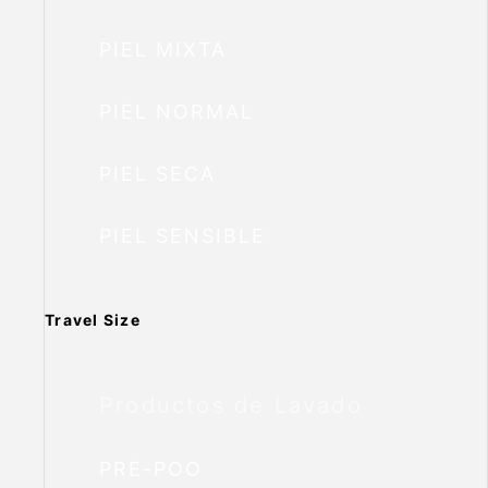
PIEL MIXTA
PIEL NORMAL
PIEL SECA
PIEL SENSIBLE
Travel Size
Productos de Lavado
PRE-POO