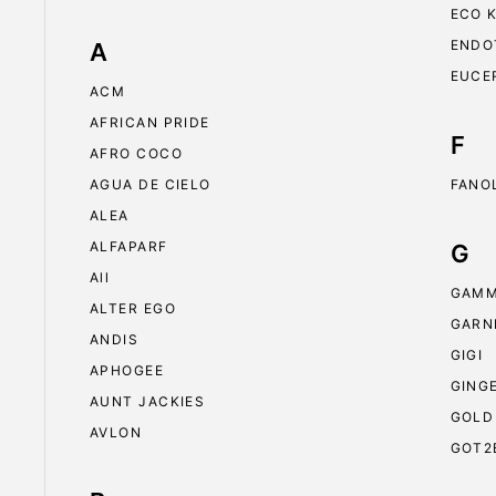
ECO 
ENDO
A
EUCE
ACM
AFRICAN PRIDE
F
AFRO COCO
AGUA DE CIELO
FANO
ALEA
ALFAPARF
G
All
GAMM
ALTER EGO
GARN
ANDIS
GIGI
APHOGEE
GING
AUNT JACKIES
GOLD
AVLON
GOT2