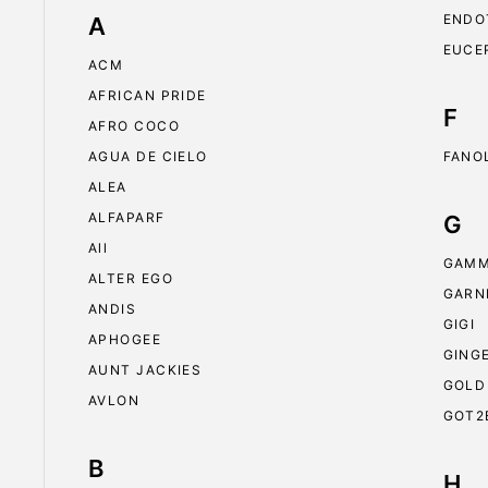
ENDO
A
EUCE
ACM
AFRICAN PRIDE
F
AFRO COCO
AGUA DE CIELO
FANO
ALEA
ALFAPARF
G
All
GAMM
ALTER EGO
GARN
ANDIS
GIGI
APHOGEE
GING
AUNT JACKIES
GOLD
AVLON
GOT2
B
H