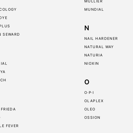
MULLIER
COLOGY
MUNDIAL
 DYE
 PLUS
N
N SEWARD
NAIL HARDENER
NATURAL WAY
NATURIA
RIAL
NIOXIN
RYA
ECH
O
O·P·I
OLAPLEX
 FRIEDA
OLEO
O
OSSION
LE FEVER