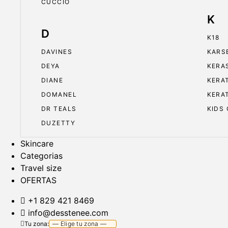
CUCCIO
K
D
K18
DAVINES
KARS
DEYA
KERA
DIANE
KERA
DOMANEL
KERA
DR TEALS
KIDS
DUZETTY
Skincare
Categorias
Travel size
OFERTAS
+1 829 421 8469
info@desstenee.com
Tu zona: