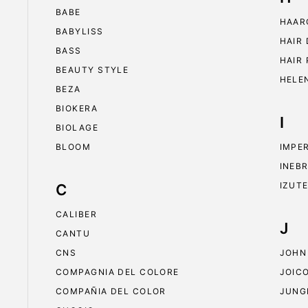
BABE
HAAR
BABYLISS
HAIR
BASS
HAIR
BEAUTY STYLE
HELE
BEZA
BIOKERA
I
BIOLAGE
BLOOM
IMPE
INEB
IZUT
C
CALIBER
J
CANTU
CNS
JOHN
COMPAGNIA DEL COLORE
JOIC
COMPAÑIA DEL COLOR
JUNG