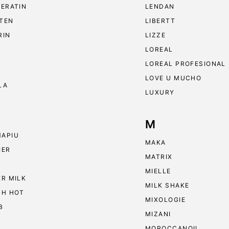
KERATIN
LENDAN
TEN
LIBERTT
RIN
LIZZE
LOREAL
LOREAL PROFESIONAL
LOVE U MUCHO
LA
LUXURY
M
APIU
MAKA
IER
MATRIX
MIELLE
ER MILK
MILK SHAKE
 H HOT
MIXOLOGIE
B
MIZANI
MOROCCANOIL