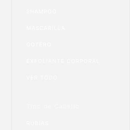
SHAMPOO
MASCARILLA
GOTERO
EXFOLIANTE CORPORAL
VER TODO
Tipo de Cabello
RUBIAS