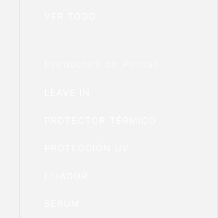
VER TODO
Productos de Peinar
LEAVE IN
PROTECTOR TÉRMICO
PROTECCIÓN UV
FIJADOR
SERUM