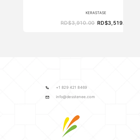
KERASTASE
RD$
3,910.00
RD$
3,519.00
+1 829 421 8469
info@desstenee.com