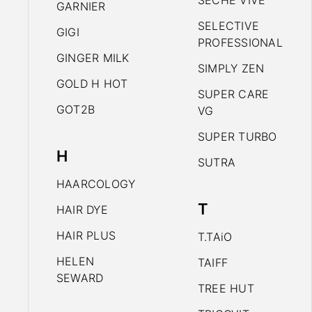
SECHE VIVE
GARNIER
SELECTIVE
GIGI
PROFESSIONAL
GINGER MILK
SIMPLY ZEN
GOLD H HOT
SUPER CARE
GOT2B
VG
SUPER TURBO
H
SUTRA
HAARCOLOGY
T
HAIR DYE
HAIR PLUS
T.TAiO
HELEN
TAIFF
SEWARD
TREE HUT