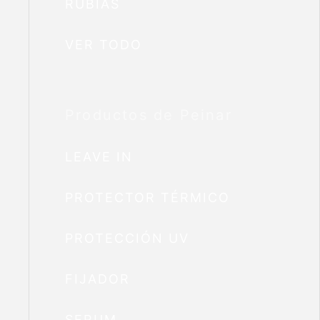
RUBIAS
VER TODO
Productos de Peinar
LEAVE IN
PROTECTOR TÉRMICO
PROTECCIÓN UV
FIJADOR
SERUM