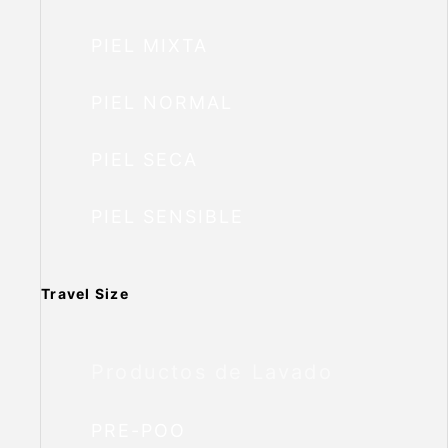
PIEL MIXTA
PIEL NORMAL
PIEL SECA
PIEL SENSIBLE
Travel Size
Productos de Lavado
PRE-POO