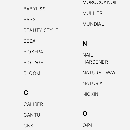
MOROCCANOIL
BABYLISS
MULLIER
BASS
MUNDIAL
BEAUTY STYLE
BEZA
N
BIOKERA
NAIL
HARDENER
BIOLAGE
NATURAL WAY
BLOOM
NATURIA
C
NIOXIN
CALIBER
O
CANTU
O·P·I
CNS