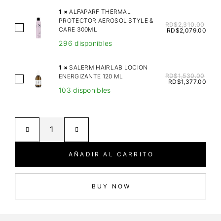
K
1
×
ALFAPARF THERMAL
E
PROTECTOR AEROSOL STYLE &
RD$
2,310.00
A
CARE 300ML
N
RD$
2,079.00
L
A
296 disponibles
F
C
A
I
1
×
SALERM HAIRLAB LOCION
P
RD$
1,530.00
ENERGIZANTE 120 ML
D
S
RD$
1,377.00
A
I
103 disponibles
A
R
C
L
F
B
E
T
O
R
H
N
M
E
D
H
AÑADIR AL CARRITO
R
I
A
M
N
I
A
G
R
BUY NOW
L
N
L
P
A
A
R
K