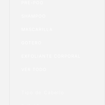
PRE-POO
SHAMPOO
MASCARILLA
GOTERO
EXFOLIANTE CORPORAL
VER TODO
Tipo de Cabello