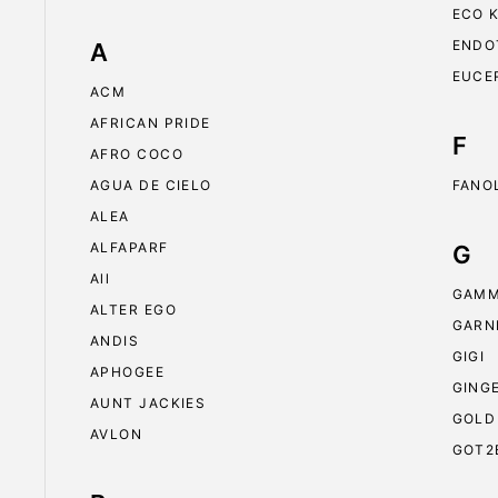
ECO 
ENDO
A
EUCE
ACM
AFRICAN PRIDE
F
AFRO COCO
AGUA DE CIELO
FANO
ALEA
ALFAPARF
G
All
GAMM
ALTER EGO
GARN
ANDIS
GIGI
APHOGEE
GING
AUNT JACKIES
GOLD
AVLON
GOT2