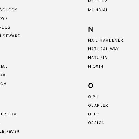
MULLIER
COLOGY
MUNDIAL
 DYE
 PLUS
N
N SEWARD
NAIL HARDENER
NATURAL WAY
NATURIA
RIAL
NIOXIN
RYA
ECH
O
O·P·I
OLAPLEX
 FRIEDA
OLEO
O
OSSION
LE FEVER