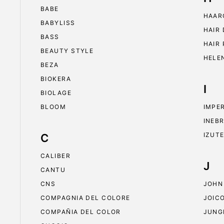
BABE
HAAR
BABYLISS
HAIR
BASS
HAIR
BEAUTY STYLE
HELE
BEZA
BIOKERA
I
BIOLAGE
BLOOM
IMPE
INEB
IZUT
C
CALIBER
J
CANTU
CNS
JOHN
COMPAGNIA DEL COLORE
JOIC
COMPAÑIA DEL COLOR
JUNG