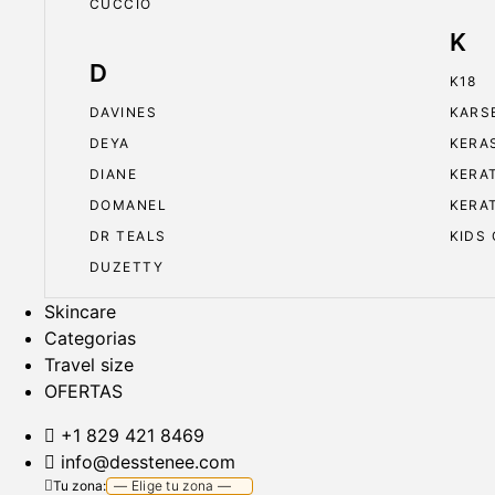
CUCCIO
K
D
K18
DAVINES
KARS
DEYA
KERA
DIANE
KERA
DOMANEL
KERA
DR TEALS
KIDS
DUZETTY
Skincare
Categorias
Travel size
OFERTAS
+1 829 421 8469
info@desstenee.com
Tu zona: