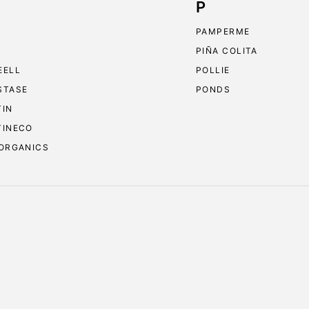
P
PAMPERME
PIÑA COLITA
EELL
POLLIE
STASE
PONDS
TIN
TINECO
 ORGANICS