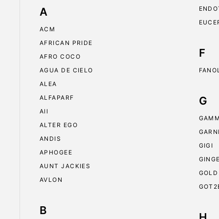
ENDO
A
EUCE
ACM
AFRICAN PRIDE
F
AFRO COCO
AGUA DE CIELO
FANO
ALEA
ALFAPARF
G
All
GAMM
ALTER EGO
GARN
ANDIS
GIGI
APHOGEE
GING
AUNT JACKIES
GOLD
AVLON
GOT2
B
H