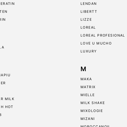
KERATIN
LENDAN
TEN
LIBERTT
RIN
LIZZE
LOREAL
LOREAL PROFESIONAL
LOVE U MUCHO
LA
LUXURY
M
APIU
MAKA
IER
MATRIX
MIELLE
ER MILK
MILK SHAKE
 H HOT
MIXOLOGIE
B
MIZANI
MOROCCANOIL