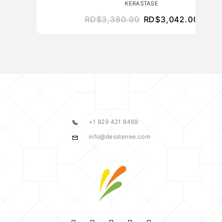
KERASTASE
RD$
3,380.00
RD$
3,042.00
+1 829 421 8469
info@desstenee.com