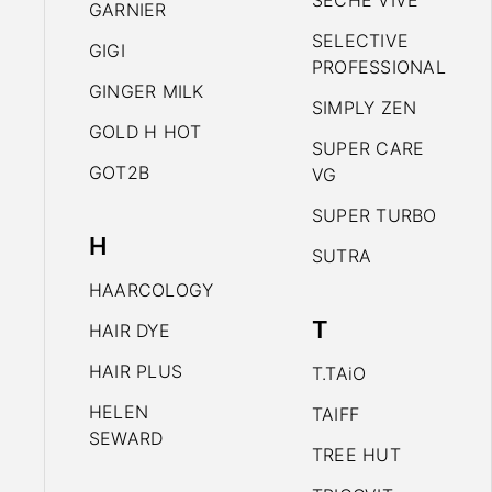
SECHE VIVE
GARNIER
SELECTIVE
GIGI
PROFESSIONAL
GINGER MILK
SIMPLY ZEN
GOLD H HOT
SUPER CARE
GOT2B
VG
SUPER TURBO
H
SUTRA
HAARCOLOGY
T
HAIR DYE
HAIR PLUS
T.TAiO
HELEN
TAIFF
SEWARD
TREE HUT