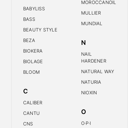
MOROCCANOIL
BABYLISS
MULLIER
BASS
MUNDIAL
BEAUTY STYLE
BEZA
N
BIOKERA
NAIL
HARDENER
BIOLAGE
NATURAL WAY
BLOOM
NATURIA
C
NIOXIN
CALIBER
O
CANTU
O·P·I
CNS