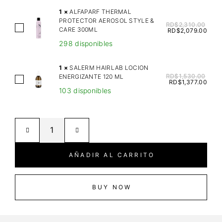
D
1
×
ALFAPARF THERMAL
A
PROTECTOR AEROSOL STYLE &
RD$
2,310.00
A
CARE 300ML
P
RD$
2,079.00
L
O
298 disponibles
F
M
A
A
1
×
SALERM HAIRLAB LOCION
P
RD$
1,530.00
ENERGIZANTE 120 ML
D
S
RD$
1,377.00
A
E
103 disponibles
A
R
P
L
F
O
E
T
W
R
H
E
M
E
R
H
AÑADIR AL CARRITO
R
E
A
M
X
I
A
T
R
BUY NOW
L
R
L
P
A
A
R
S