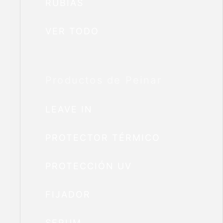
RUBIAS
VER TODO
Productos de Peinar
LEAVE IN
PROTECTOR TÉRMICO
PROTECCIÓN UV
FIJADOR
SERUM