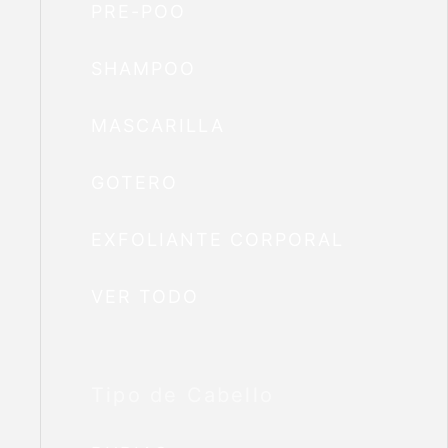
PRE-POO
SHAMPOO
MASCARILLA
GOTERO
EXFOLIANTE CORPORAL
VER TODO
Tipo de Cabello