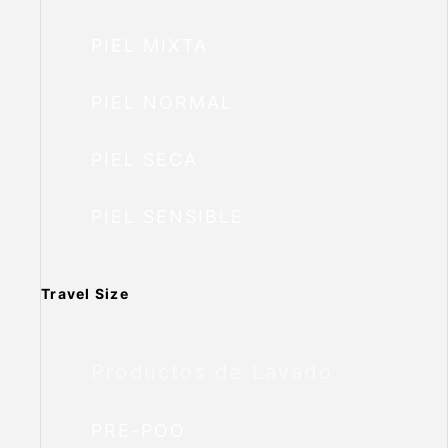
PIEL MIXTA
PIEL NORMAL
PIEL SECA
PIEL SENSIBLE
Travel Size
Productos de Lavado
PRE-POO