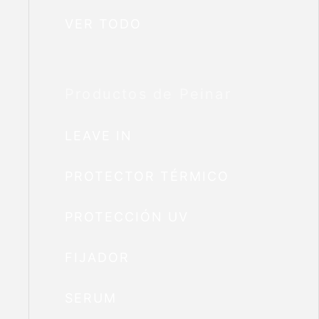
VER TODO
Productos de Peinar
LEAVE IN
PROTECTOR TÉRMICO
PROTECCIÓN UV
FIJADOR
SERUM