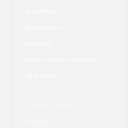
SHAMPOO
MASCARILLA
GOTERO
EXFOLIANTE CORPORAL
VER TODO
Tipo de Cabello
RUBIAS