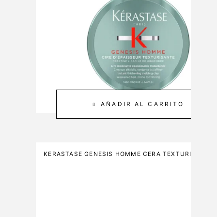
E
2
&
0
C
M
A
L
R
E
3
0
0
M
AÑADIR AL CARRITO
L
KERASTASE GENESIS HOMME CERA TEXTURIZANTE