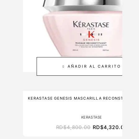
&
0
C
M
A
L
R
E
3
0
0
M
AÑADIR AL CARRITO
L
KERASTASE GENESIS MASCARILLA RECONSTITUAN
KERASTASE
RD$
4,800.00
RD$
4,320.00