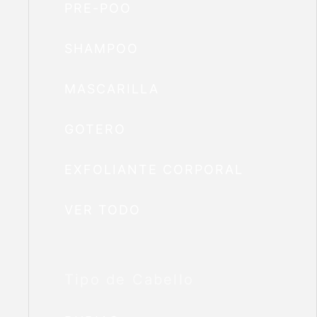
PRE-POO
SHAMPOO
MASCARILLA
GOTERO
EXFOLIANTE CORPORAL
VER TODO
Tipo de Cabello