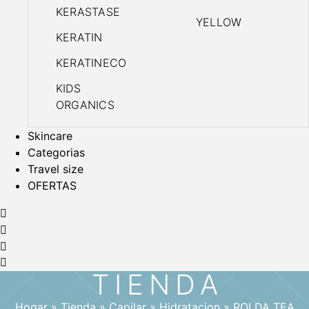
KERASTASE
YELLOW
KERATIN
KERATINECO
KIDS
ORGANICS
Skincare
Categorias
Travel size
OFERTAS
TIENDA
Hogar
»
Tienda
»
Capilar
»
Hidratacion
»
ROLDA TEA