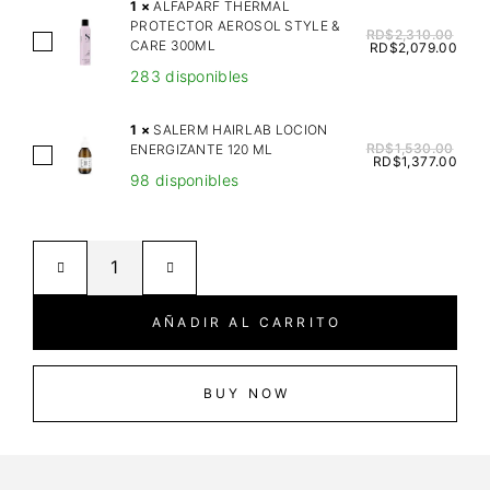
D
1
×
ALFAPARF THERMAL
PROTECTOR AEROSOL STYLE &
A
RD$
2,310.00
A
CARE 300ML
RD$
2,079.00
T
L
283 disponibles
E
F
A
A
1
×
SALERM HAIRLAB LOCION
T
P
RD$
1,530.00
ENERGIZANTE 120 ML
S
R
RD$
1,377.00
A
98 disponibles
A
E
R
L
E
F
E
O
T
R
I
H
M
L
E
H
O
AÑADIR AL CARRITO
R
A
R
M
I
G
A
R
BUY NOW
A
L
L
N
P
A
I
R
B
C
O