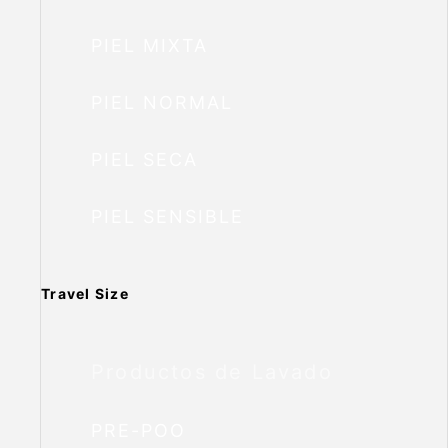
PIEL MIXTA
PIEL NORMAL
PIEL SECA
PIEL SENSIBLE
Travel Size
Productos de Lavado
PRE-POO