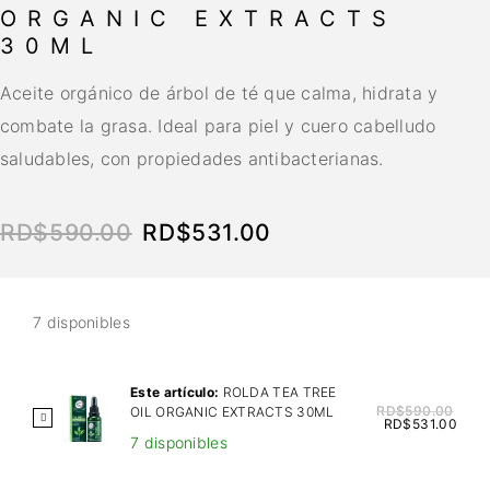
ORGANIC EXTRACTS
30ML
Aceite orgánico de árbol de té que calma, hidrata y
combate la grasa. Ideal para piel y cuero cabelludo
saludables, con propiedades antibacterianas.
RD$
590.00
RD$
531.00
7 disponibles
Este artículo:
ROLDA TEA TREE
RD$
590.00
OIL ORGANIC EXTRACTS 30ML
R
RD$
531.00
7 disponibles
O
L