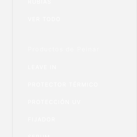
RUBIAS
VER TODO
Productos de Peinar
LEAVE IN
PROTECTOR TÉRMICO
PROTECCIÓN UV
FIJADOR
SERUM