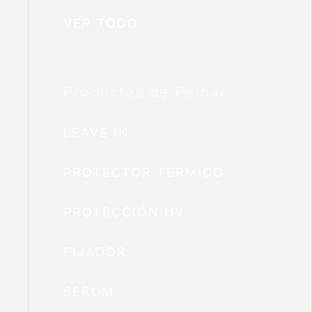
VER TODO
Productos de Peinar
LEAVE IN
PROTECTOR TÉRMICO
PROTECCIÓN UV
FIJADOR
SERUM