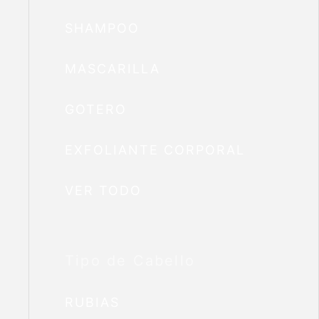
SHAMPOO
MASCARILLA
GOTERO
EXFOLIANTE CORPORAL
VER TODO
Tipo de Cabello
RUBIAS