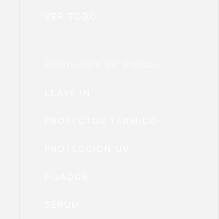
VER TODO
Productos de Peinar
LEAVE IN
PROTECTOR TÉRMICO
PROTECCIÓN UV
FIJADOR
SERUM