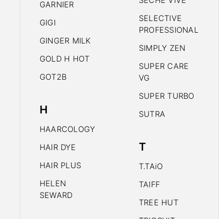
SECHE VIVE
GARNIER
SELECTIVE
GIGI
PROFESSIONAL
GINGER MILK
SIMPLY ZEN
GOLD H HOT
SUPER CARE
GOT2B
VG
SUPER TURBO
H
SUTRA
HAARCOLOGY
T
HAIR DYE
HAIR PLUS
T.TAiO
HELEN
TAIFF
SEWARD
TREE HUT