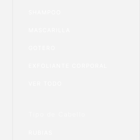
SHAMPOO
MASCARILLA
GOTERO
EXFOLIANTE CORPORAL
VER TODO
Tipo de Cabello
RUBIAS