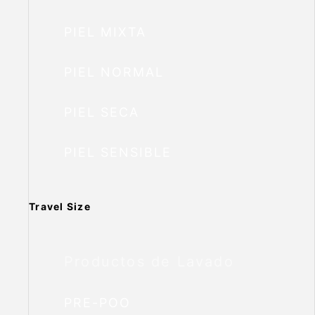
PIEL MIXTA
PIEL NORMAL
PIEL SECA
PIEL SENSIBLE
Travel Size
Productos de Lavado
PRE-POO