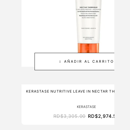
0
C
M
A
L
R
E
3
0
0
M
AÑADIR AL CARRITO
L
KERASTASE NUTRITIVE LEAVE IN NECTAR THERMIQ
KERASTASE
RD$
3,305.00
RD$
2,974.50