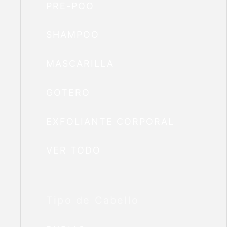
PRE-POO
SHAMPOO
MASCARILLA
GOTERO
EXFOLIANTE CORPORAL
VER TODO
Tipo de Cabello