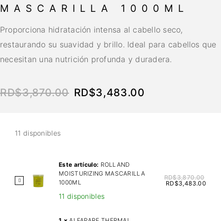
MASCARILLA 1000ML
Proporciona hidratación intensa al cabello seco,
restaurando su suavidad y brillo. Ideal para cabellos que
necesitan una nutrición profunda y duradera.
RD$
3,870.00
RD$
3,483.00
11 disponibles
Este artículo:
ROLLAND
MOISTURIZING MASCARILLA
RD$
3,870.00
R
1000ML
RD$
3,483.00
O
11 disponibles
L
L
1
×
ALFAPARF THERMAL