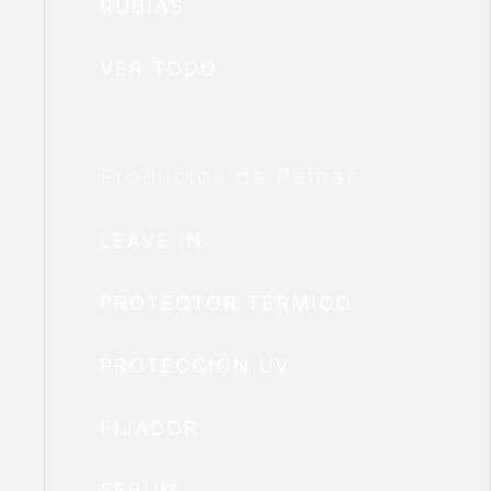
RUBIAS
VER TODO
Productos de Peinar
LEAVE IN
PROTECTOR TÉRMICO
PROTECCIÓN UV
FIJADOR
SERUM