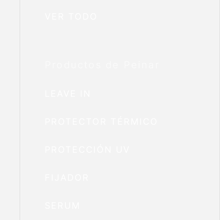
VER TODO
Productos de Peinar
LEAVE IN
PROTECTOR TÉRMICO
PROTECCIÓN UV
FIJADOR
SERUM