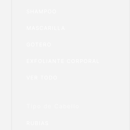
SHAMPOO
MASCARILLA
GOTERO
EXFOLIANTE CORPORAL
VER TODO
Tipo de Cabello
RUBIAS