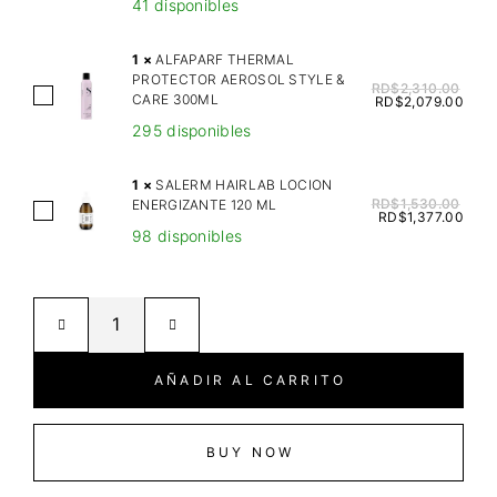
41 disponibles
L
L
1
×
ALFAPARF THERMAL
A
PROTECTOR AEROSOL STYLE &
RD$
2,310.00
A
CARE 300ML
N
RD$
2,079.00
L
D
295 disponibles
F
S
A
P
1
×
SALERM HAIRLAB LOCION
P
RD$
1,530.00
ENERGIZANTE 120 ML
R
S
RD$
1,377.00
A
A
98 disponibles
A
R
Y
L
F
A
E
T
R
R
H
T
M
E
I
H
AÑADIR AL CARRITO
R
S
A
M
S
I
A
T
R
BUY NOW
L
Y
L
P