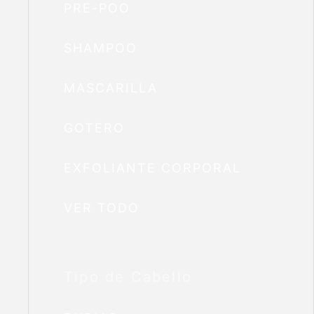
PRE-POO
SHAMPOO
MASCARILLA
GOTERO
EXFOLIANTE CORPORAL
VER TODO
Tipo de Cabello