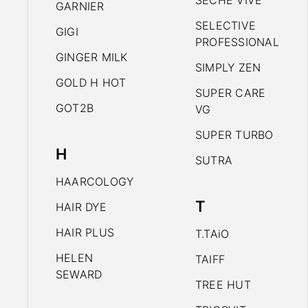
SECHE VIVE
GARNIER
SELECTIVE
GIGI
PROFESSIONAL
GINGER MILK
SIMPLY ZEN
GOLD H HOT
SUPER CARE
GOT2B
VG
SUPER TURBO
H
SUTRA
HAARCOLOGY
T
HAIR DYE
HAIR PLUS
T.TAiO
HELEN
TAIFF
SEWARD
TREE HUT