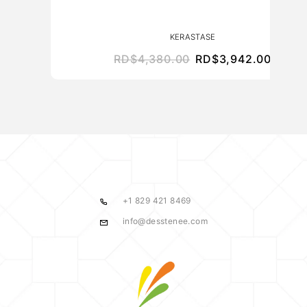
KERASTASE
RD$
4,380.00
RD$
3,942.00
+1 829 421 8469
info@desstenee.com