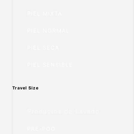
PIEL MIXTA
PIEL NORMAL
PIEL SECA
PIEL SENSIBLE
Travel Size
Productos de Lavado
PRE-POO