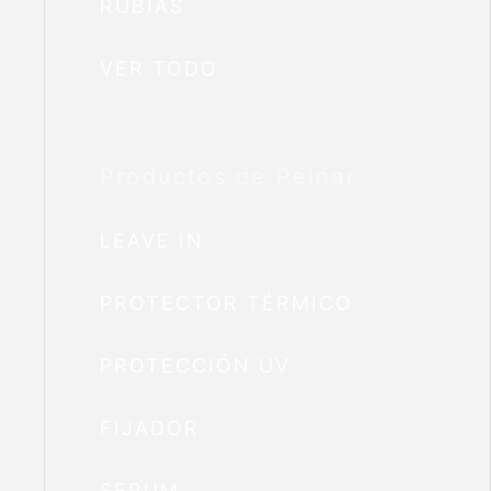
RUBIAS
VER TODO
Productos de Peinar
LEAVE IN
PROTECTOR TÉRMICO
PROTECCIÓN UV
FIJADOR
SERUM