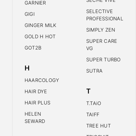
SECHE VIVE
GARNIER
SELECTIVE
GIGI
PROFESSIONAL
GINGER MILK
SIMPLY ZEN
GOLD H HOT
SUPER CARE
GOT2B
VG
SUPER TURBO
H
SUTRA
HAARCOLOGY
T
HAIR DYE
HAIR PLUS
T.TAiO
HELEN
TAIFF
SEWARD
TREE HUT