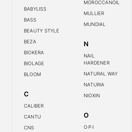
MOROCCANOIL
BABYLISS
MULLIER
BASS
MUNDIAL
BEAUTY STYLE
BEZA
N
BIOKERA
NAIL
HARDENER
BIOLAGE
NATURAL WAY
BLOOM
NATURIA
C
NIOXIN
CALIBER
O
CANTU
O·P·I
CNS