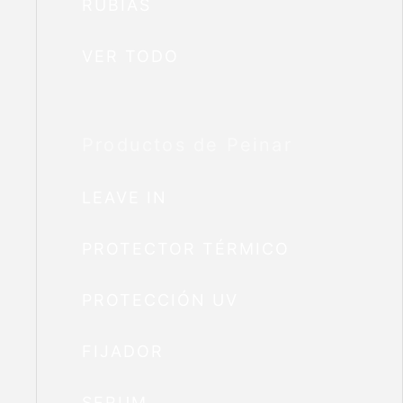
RUBIAS
VER TODO
Productos de Peinar
LEAVE IN
PROTECTOR TÉRMICO
PROTECCIÓN UV
FIJADOR
SERUM