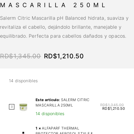
MASCARILLA 250ML
Salerm Citric Mascarilla pH Balanced hidrata, suaviza y
revitaliza el cabello, dejándolo brillante, manejable y
equilibrado. Perfecta para cabellos dañados y opacos.
RD$
1,345.00
RD$
1,210.50
14 disponibles
Este artículo:
SALERM CITRIC
RD$
1,345.00
MASCARILLA 250ML
S
RD$
1,210.50
14 disponibles
A
L
E
1
×
ALFAPARF THERMAL
PROTECTOR AEROSOL STYLE &