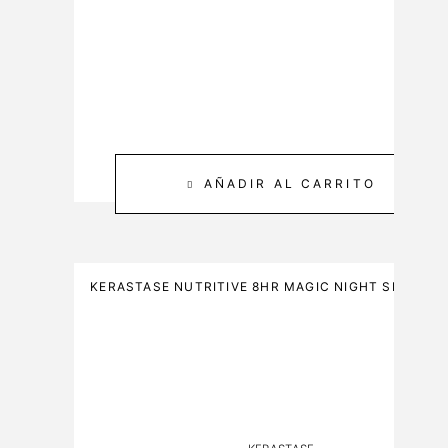
C
M
A
L
R
E
3
0
0
M
AÑADIR AL CARRITO
L
KERASTASE NUTRITIVE 8HR MAGIC NIGHT SERUM 