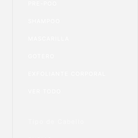
PRE-POO
SHAMPOO
MASCARILLA
GOTERO
EXFOLIANTE CORPORAL
VER TODO
Tipo de Cabello