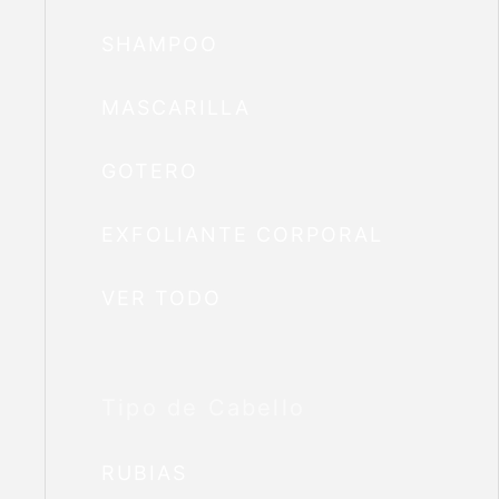
SHAMPOO
MASCARILLA
GOTERO
EXFOLIANTE CORPORAL
VER TODO
Tipo de Cabello
RUBIAS