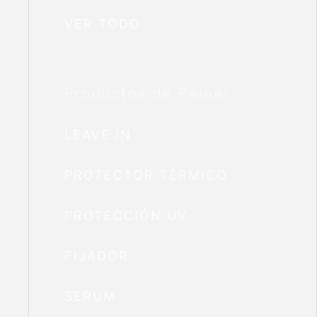
VER TODO
Productos de Peinar
LEAVE IN
PROTECTOR TÉRMICO
PROTECCIÓN UV
FIJADOR
SERUM