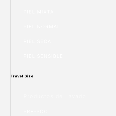
PIEL MIXTA
PIEL NORMAL
PIEL SECA
PIEL SENSIBLE
Travel Size
Productos de Lavado
PRE-POO