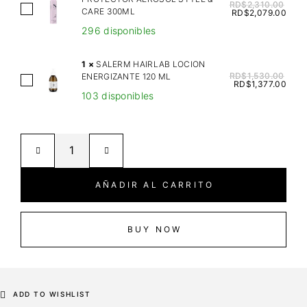
R
RD$
2,310.00
A
CARE 300ML
RD$
2,079.00
M
L
296 disponibles
C
F
I
A
1
×
SALERM HAIRLAB LOCION
T
P
RD$
1,530.00
ENERGIZANTE 120 ML
S
R
RD$
1,377.00
A
103 disponibles
A
I
R
L
C
F
E
M
T
R
A
H
M
S
E
H
C
AÑADIR AL CARRITO
R
A
A
M
I
R
A
R
BUY NOW
I
L
L
L
P
A
L
R
B
A
O
L
ADD TO WISHLIST
2
T