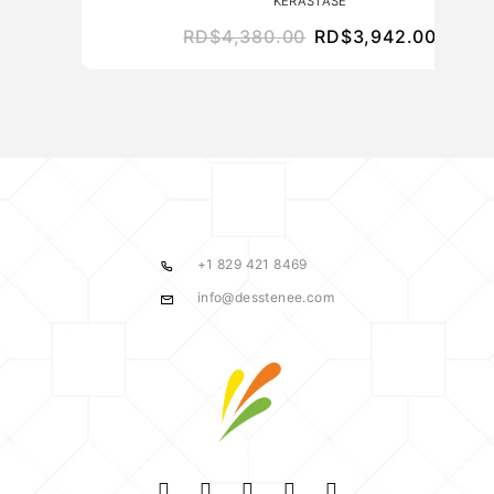
KERASTASE
RD$
4,380.00
RD$
3,942.00
+1 829 421 8469
info@desstenee.com