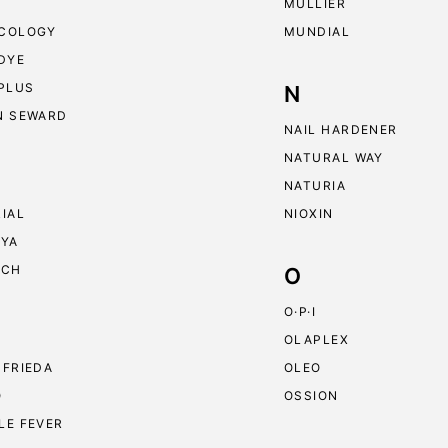
MULLIER
COLOGY
MUNDIAL
 DYE
 PLUS
N
N SEWARD
NAIL HARDENER
NATURAL WAY
NATURIA
RIAL
NIOXIN
RYA
ECH
O
O·P·I
OLAPLEX
 FRIEDA
OLEO
O
OSSION
LE FEVER