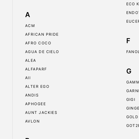
ECO 
ENDO
A
EUCE
ACM
AFRICAN PRIDE
F
AFRO COCO
AGUA DE CIELO
FANO
ALEA
ALFAPARF
G
All
GAMM
ALTER EGO
GARN
ANDIS
GIGI
APHOGEE
GING
AUNT JACKIES
GOLD
AVLON
GOT2