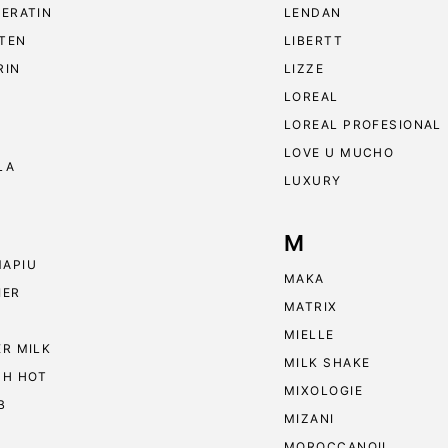
KERATIN
LENDAN
TEN
LIBERTT
RIN
LIZZE
LOREAL
LOREAL PROFESIONAL
LOVE U MUCHO
LA
LUXURY
M
APIU
MAKA
IER
MATRIX
MIELLE
ER MILK
MILK SHAKE
 H HOT
MIXOLOGIE
B
MIZANI
MOROCCANOIL