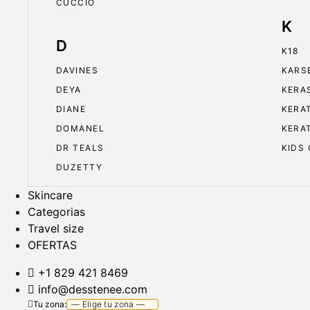
CUCCIO
K
D
K18
DAVINES
KARS
DEYA
KERA
DIANE
KERA
DOMANEL
KERA
DR TEALS
KIDS
DUZETTY
Skincare
Categorias
Travel size
OFERTAS
+1 829 421 8469
info@desstenee.com
Tu zona: