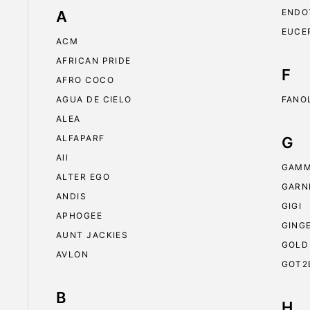
ENDO
A
EUCE
ACM
AFRICAN PRIDE
F
AFRO COCO
AGUA DE CIELO
FANO
ALEA
ALFAPARF
G
All
GAMM
ALTER EGO
GARN
ANDIS
GIGI
APHOGEE
GING
AUNT JACKIES
GOLD
AVLON
GOT2
B
H