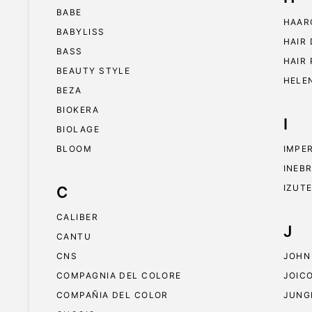
BABE
HAAR
BABYLISS
HAIR
BASS
HAIR
BEAUTY STYLE
HELE
BEZA
BIOKERA
I
BIOLAGE
BLOOM
IMPE
INEB
IZUT
C
CALIBER
J
CANTU
CNS
JOHN
COMPAGNIA DEL COLORE
JOIC
COMPAÑIA DEL COLOR
JUNG