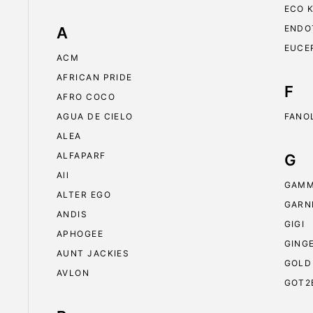
ECO 
ENDO
A
EUCE
ACM
AFRICAN PRIDE
F
AFRO COCO
AGUA DE CIELO
FANO
ALEA
ALFAPARF
G
All
GAMM
ALTER EGO
GARN
ANDIS
GIGI
APHOGEE
GING
AUNT JACKIES
GOLD
AVLON
GOT2