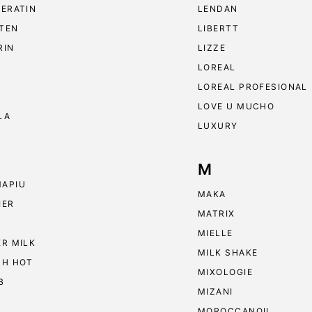
KERATIN
LENDAN
TEN
LIBERTT
RIN
LIZZE
LOREAL
LOREAL PROFESIONAL
LOVE U MUCHO
LA
LUXURY
M
APIU
MAKA
IER
MATRIX
MIELLE
ER MILK
MILK SHAKE
 H HOT
MIXOLOGIE
B
MIZANI
MOROCCANOIL