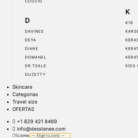
CUCCIO
K
D
K18
DAVINES
KARS
DEYA
KERA
DIANE
KERA
DOMANEL
KERA
DR TEALS
KIDS
DUZETTY
Skincare
Categorias
Travel size
OFERTAS
+1 829 421 8469
info@desstenee.com
Tu zona: