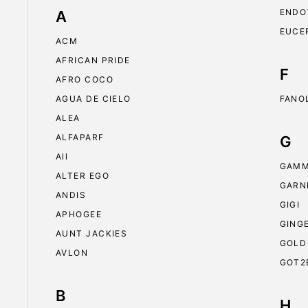
ENDO
A
EUCE
ACM
AFRICAN PRIDE
F
AFRO COCO
AGUA DE CIELO
FANO
ALEA
ALFAPARF
G
All
GAMM
ALTER EGO
GARN
ANDIS
GIGI
APHOGEE
GING
AUNT JACKIES
GOLD
AVLON
GOT2
B
H