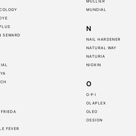
MULLIER
COLOGY
MUNDIAL
 DYE
 PLUS
N
N SEWARD
NAIL HARDENER
NATURAL WAY
NATURIA
RIAL
NIOXIN
RYA
ECH
O
O·P·I
OLAPLEX
 FRIEDA
OLEO
O
OSSION
LE FEVER