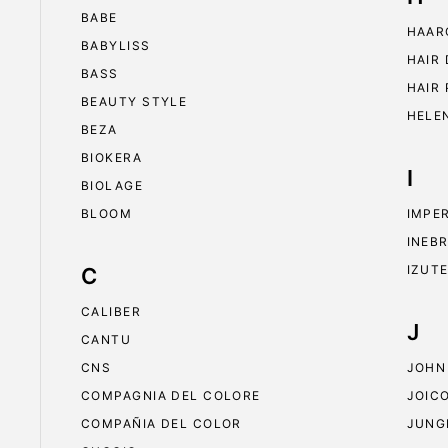
BABE
HAAR
BABYLISS
HAIR
BASS
HAIR
BEAUTY STYLE
HELE
BEZA
BIOKERA
I
BIOLAGE
BLOOM
IMPE
INEB
IZUT
C
CALIBER
J
CANTU
CNS
JOHN
COMPAGNIA DEL COLORE
JOIC
COMPAÑIA DEL COLOR
JUNG