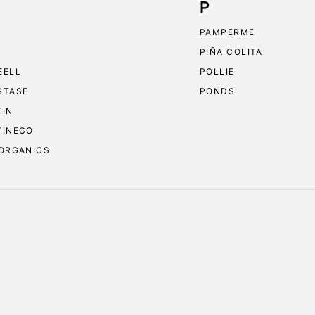
P
PAMPERME
PIÑA COLITA
EELL
POLLIE
STASE
PONDS
TIN
TINECO
 ORGANICS