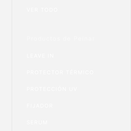
VER TODO
Productos de Peinar
LEAVE IN
PROTECTOR TÉRMICO
PROTECCIÓN UV
FIJADOR
SERUM