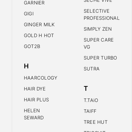
SECHE VIVE
GARNIER
SELECTIVE
GIGI
PROFESSIONAL
GINGER MILK
SIMPLY ZEN
GOLD H HOT
SUPER CARE
GOT2B
VG
SUPER TURBO
H
SUTRA
HAARCOLOGY
T
HAIR DYE
HAIR PLUS
T.TAiO
HELEN
TAIFF
SEWARD
TREE HUT