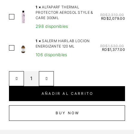
W
1
×
ALFAPARF THERMAL
A
PROTECTOR AEROSOL STYLE &
RD$
2,310.00
A
CARE 300ML
R
RD$
2,079.00
L
Z
298 disponibles
F
K
A
O
1
×
SALERM HAIRLAB LOCION
P
RD$
1,530.00
ENERGIZANTE 120 ML
P
S
RD$
1,377.00
A
F
106 disponibles
A
R
F
L
F
R
E
T
I
R
H
Z
M
E
Z
H
AÑADIR AL CARRITO
R
A
A
M
W
I
A
A
R
BUY NOW
L
Y
L
P
T
A
R
R