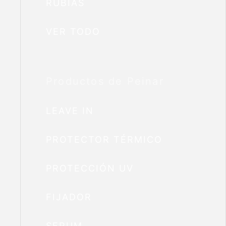
RUBIAS
VER TODO
Productos de Peinar
LEAVE IN
PROTECTOR TÉRMICO
PROTECCIÓN UV
FIJADOR
SERUM