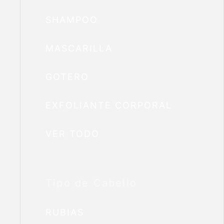
SHAMPOO
MASCARILLA
GOTERO
EXFOLIANTE CORPORAL
VER TODO
Tipo de Cabello
RUBIAS