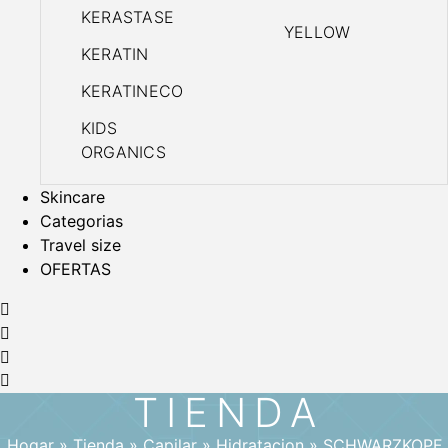
KERASTASE
YELLOW
KERATIN
KERATINECO
KIDS
ORGANICS
Skincare
Categorias
Travel size
OFERTAS
TIENDA
Hogar
»
Tienda
»
Capilar
»
Hidratacion
»
SCHWARZKOPF