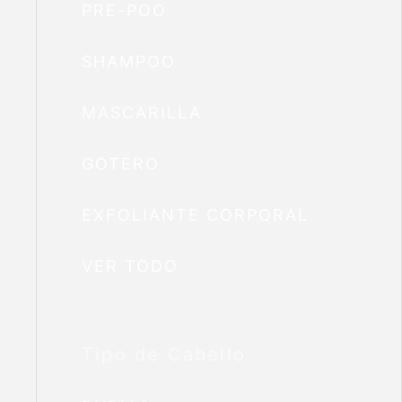
PRE-POO
SHAMPOO
MASCARILLA
GOTERO
EXFOLIANTE CORPORAL
VER TODO
Tipo de Cabello