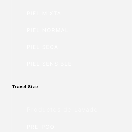
PIEL MIXTA
PIEL NORMAL
PIEL SECA
PIEL SENSIBLE
Travel Size
Productos de Lavado
PRE-POO