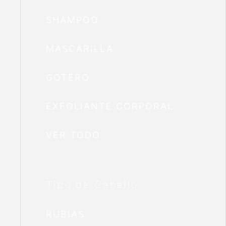
SHAMPOO
MASCARILLA
GOTERO
EXFOLIANTE CORPORAL
VER TODO
Tipo de Cabello
RUBIAS