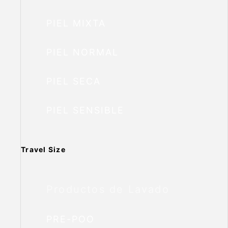
PIEL MIXTA
PIEL NORMAL
PIEL SECA
PIEL SENSIBLE
Travel Size
Productos de Lavado
PRE-POO