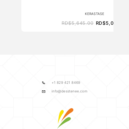
KERASTASE
RD$
5,645.00
RD$
5,080.50
+1 829 421 8469
info@desstenee.com