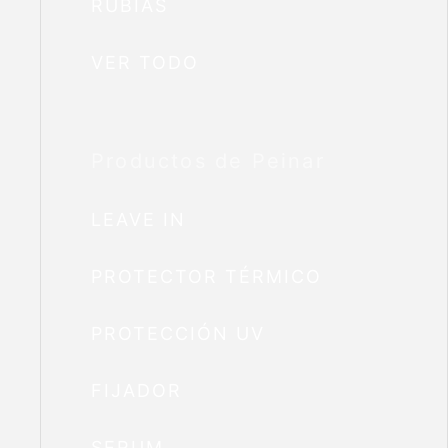
RUBIAS
VER TODO
Productos de Peinar
LEAVE IN
PROTECTOR TÉRMICO
PROTECCIÓN UV
FIJADOR
SERUM