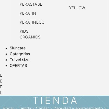
KERASTASE
YELLOW
KERATIN
KERATINECO
KIDS
ORGANICS
Skincare
Categorias
Travel size
OFERTAS
TIENDA
Hogar
»
Tienda
»
Capilar
»
Densidad y engrosamiento
»