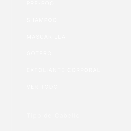
PRE-POO
SHAMPOO
MASCARILLA
GOTERO
EXFOLIANTE CORPORAL
VER TODO
Tipo de Cabello