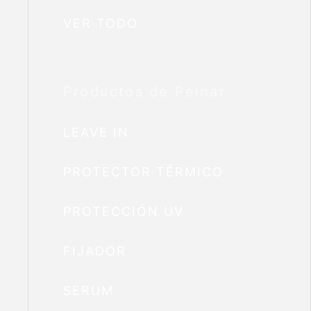
VER TODO
Productos de Peinar
LEAVE IN
PROTECTOR TÉRMICO
PROTECCIÓN UV
FIJADOR
SERUM