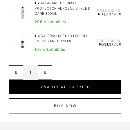
A
1
×
ALFAPARF THERMAL
PROTECTOR AEROSOL STYLE &
S
RD$
2,310.00
A
CARE 300ML
RD$
2,079.00
T
L
296 disponibles
I
F
A
A
1
×
SALERM HAIRLAB LOCION
N
P
RD$
1,530.00
ENERGIZANTE 120 ML
S
P
RD$
1,377.00
A
103 disponibles
A
E
R
L
N
F
E
E
T
R
T
H
M
R
E
H
A
AÑADIR AL CARRITO
R
A
I
M
I
T
A
R
BUY NOW
T
L
L
S
P
A
H
R
B
A