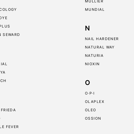
MULLIER
COLOGY
MUNDIAL
 DYE
 PLUS
N
N SEWARD
NAIL HARDENER
NATURAL WAY
NATURIA
RIAL
NIOXIN
RYA
ECH
O
O·P·I
OLAPLEX
 FRIEDA
OLEO
O
OSSION
LE FEVER