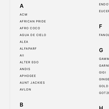
ENDO
A
EUCE
ACM
AFRICAN PRIDE
F
AFRO COCO
AGUA DE CIELO
FANO
ALEA
ALFAPARF
G
All
GAMM
ALTER EGO
GARN
ANDIS
GIGI
APHOGEE
GING
AUNT JACKIES
GOLD
AVLON
GOT2
B
H