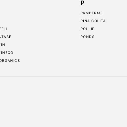
P
PAMPERME
PIÑA COLITA
EELL
POLLIE
STASE
PONDS
TIN
TINECO
 ORGANICS