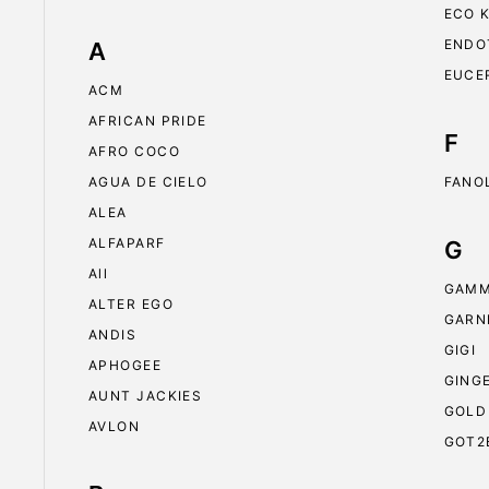
ECO 
ENDO
A
EUCE
ACM
AFRICAN PRIDE
F
AFRO COCO
AGUA DE CIELO
FANO
ALEA
ALFAPARF
G
All
GAMM
ALTER EGO
GARN
ANDIS
GIGI
APHOGEE
GING
AUNT JACKIES
GOLD
AVLON
GOT2