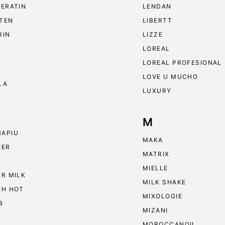
KERATIN
LENDAN
TEN
LIBERTT
RIN
LIZZE
LOREAL
LOREAL PROFESIONAL
LOVE U MUCHO
LA
LUXURY
M
APIU
MAKA
IER
MATRIX
MIELLE
ER MILK
MILK SHAKE
 H HOT
MIXOLOGIE
B
MIZANI
MOROCCANOIL