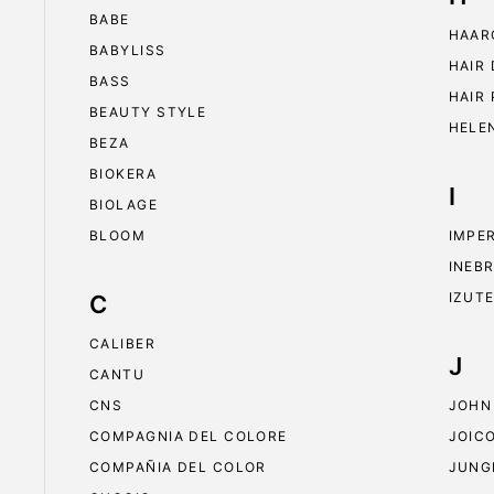
BABE
HAAR
BABYLISS
HAIR
BASS
HAIR
BEAUTY STYLE
HELE
BEZA
BIOKERA
I
BIOLAGE
BLOOM
IMPE
INEB
IZUT
C
CALIBER
J
CANTU
CNS
JOHN
COMPAGNIA DEL COLORE
JOIC
COMPAÑIA DEL COLOR
JUNG