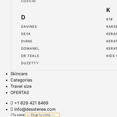
CUCCIO
K
D
K18
DAVINES
KARS
DEYA
KERA
DIANE
KERA
DOMANEL
KERA
DR TEALS
KIDS
DUZETTY
Skincare
Categorias
Travel size
OFERTAS
+1 829 421 8469
info@desstenee.com
Tu zona: