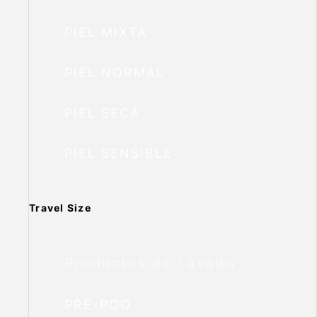
PIEL MIXTA
PIEL NORMAL
PIEL SECA
PIEL SENSIBLE
Travel Size
Productos de Lavado
PRE-POO