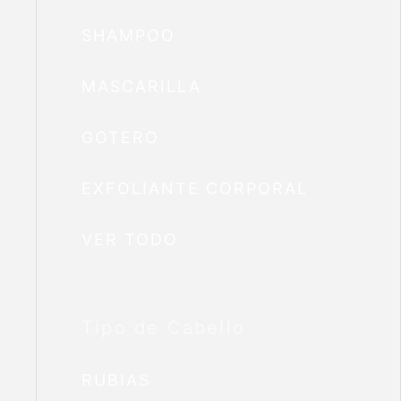
SHAMPOO
MASCARILLA
GOTERO
EXFOLIANTE CORPORAL
VER TODO
Tipo de Cabello
RUBIAS