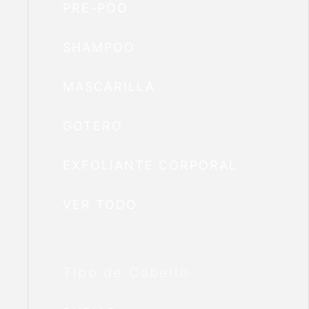
PRE-POO
SHAMPOO
MASCARILLA
GOTERO
EXFOLIANTE CORPORAL
VER TODO
Tipo de Cabello