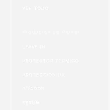
VER TODO
Productos de Peinar
LEAVE IN
PROTECTOR TÉRMICO
PROTECCIÓN UV
FIJADOR
SERUM