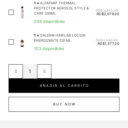
A
1
×
ALFAPARF THERMAL
PROTECTOR AEROSOL STYLE &
S
RD$
2,310.00
A
CARE 300ML
RD$
2,079.00
T
L
296 disponibles
I
F
A
A
1
×
SALERM HAIRLAB LOCION
N
P
RD$
1,530.00
ENERGIZANTE 120 ML
S
P
RD$
1,377.00
A
103 disponibles
A
O
R
L
T
F
E
I
T
R
O
H
M
N
E
H
9
AÑADIR AL CARRITO
R
A
A
M
I
C
A
R
BUY NOW
O
L
L
N
P
A
D
R
B
I