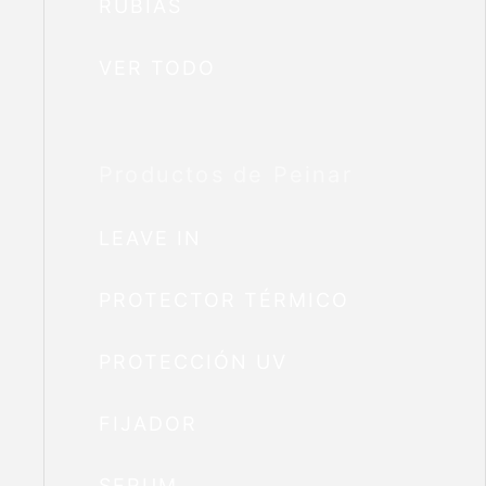
RUBIAS
VER TODO
Productos de Peinar
LEAVE IN
PROTECTOR TÉRMICO
PROTECCIÓN UV
FIJADOR
SERUM