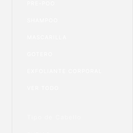
PRE-POO
SHAMPOO
MASCARILLA
GOTERO
EXFOLIANTE CORPORAL
VER TODO
Tipo de Cabello