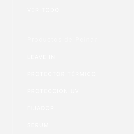
VER TODO
Productos de Peinar
LEAVE IN
PROTECTOR TÉRMICO
PROTECCIÓN UV
FIJADOR
SERUM