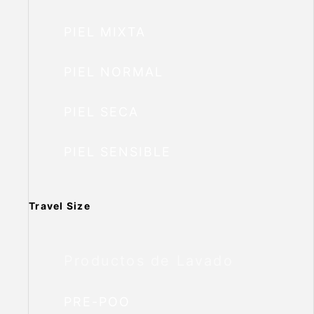
PIEL MIXTA
PIEL NORMAL
PIEL SECA
PIEL SENSIBLE
Travel Size
Productos de Lavado
PRE-POO