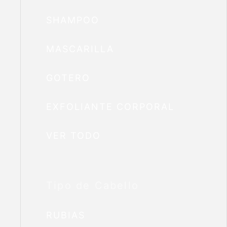
SHAMPOO
MASCARILLA
GOTERO
EXFOLIANTE CORPORAL
VER TODO
Tipo de Cabello
RUBIAS