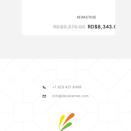
KERASTASE
RD$
9,270.00
RD$
8,343.00
+1 829 421 8469
info@desstenee.com