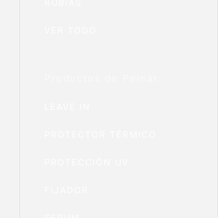
RUBIAS
VER TODO
Productos de Peinar
LEAVE IN
PROTECTOR TÉRMICO
PROTECCIÓN UV
FIJADOR
SERUM