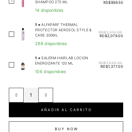
S
SHAMPOO 275 ML
RD$
899.50
E
14 disponibles
L
E
1
×
ALFAPARF THERMAL
C
PROTECTOR AEROSOL STYLE &
RD$
2,310.00
A
CARE 300ML
T
RD$
2,079.00
L
I
298 disponibles
F
V
A
E
1
×
SALERM HAIRLAB LOCION
P
RD$
1,530.00
ENERGIZANTE 120 ML
P
S
RD$
1,377.00
A
R
106 disponibles
A
R
O
L
F
F
E
T
.
R
H
O
M
E
N
H
AÑADIR AL CARRITO
R
C
A
M
A
I
A
R
R
BUY NOW