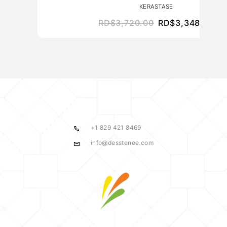
KERASTASE
RD$
3,720.00
RD$
3,348.00
+1 829 421 8469
info@desstenee.com