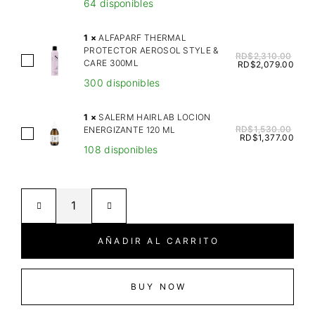
64 disponibles
M
P
1
×
ALFAPARF THERMAL
L
PROTECTOR AEROSOL STYLE &
RD$
2,310.00
A
CARE 300ML
Y
RD$
2,079.00
L
Z
300 disponibles
F
E
A
N
1
×
SALERM HAIRLAB LOCION
P
RD$
1,530.00
ENERGIZANTE 120 ML
D
S
RD$
1,377.00
A
A
108 disponibles
A
R
N
L
F
D
E
T
R
R
H
U
M
E
F
H
AÑADIR AL CARRITO
R
F
A
M
C
I
A
O
R
BUY NOW
L
N
L
P