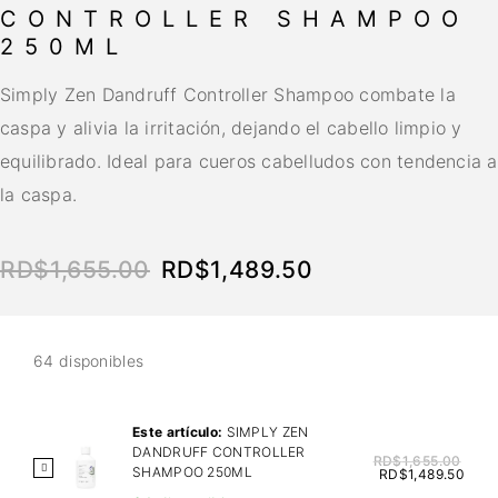
CONTROLLER SHAMPOO
250ML
Simply Zen Dandruff Controller Shampoo combate la
caspa y alivia la irritación, dejando el cabello limpio y
equilibrado. Ideal para cueros cabelludos con tendencia a
la caspa.
RD$
1,655.00
RD$
1,489.50
64 disponibles
Este artículo:
SIMPLY ZEN
DANDRUFF CONTROLLER
RD$
1,655.00
S
SHAMPOO 250ML
RD$
1,489.50
I