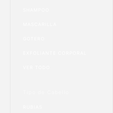
SHAMPOO
MASCARILLA
GOTERO
EXFOLIANTE CORPORAL
VER TODO
Tipo de Cabello
RUBIAS