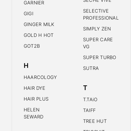
SECHE VIVE
GARNIER
SELECTIVE
GIGI
PROFESSIONAL
GINGER MILK
SIMPLY ZEN
GOLD H HOT
SUPER CARE
GOT2B
VG
SUPER TURBO
H
SUTRA
HAARCOLOGY
T
HAIR DYE
HAIR PLUS
T.TAiO
HELEN
TAIFF
SEWARD
TREE HUT