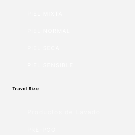
PIEL MIXTA
PIEL NORMAL
PIEL SECA
PIEL SENSIBLE
Travel Size
Productos de Lavado
PRE-POO