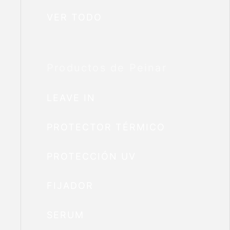
VER TODO
Productos de Peinar
LEAVE IN
PROTECTOR TÉRMICO
PROTECCIÓN UV
FIJADOR
SERUM