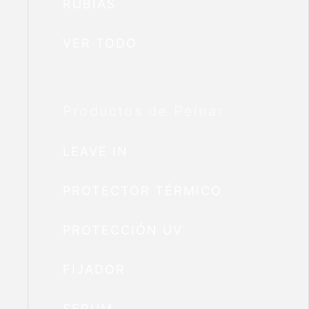
RUBIAS
VER TODO
Productos de Peinar
LEAVE IN
PROTECTOR TÉRMICO
PROTECCIÓN UV
FIJADOR
SERUM