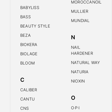
MOROCCANOIL
BABYLISS
MULLIER
BASS
MUNDIAL
BEAUTY STYLE
BEZA
N
BIOKERA
NAIL
HARDENER
BIOLAGE
NATURAL WAY
BLOOM
NATURIA
C
NIOXIN
CALIBER
O
CANTU
O·P·I
CNS