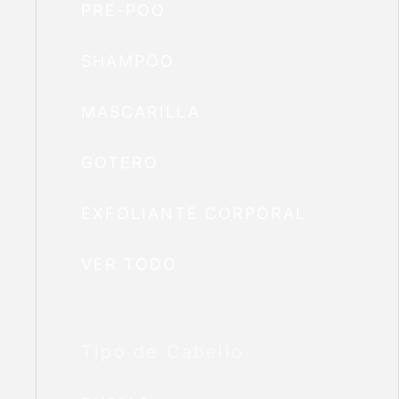
PRE-POO
SHAMPOO
MASCARILLA
GOTERO
EXFOLIANTE CORPORAL
VER TODO
Tipo de Cabello