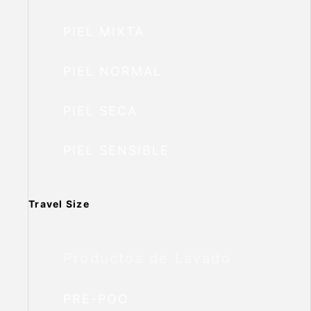
PIEL MIXTA
PIEL NORMAL
PIEL SECA
PIEL SENSIBLE
Travel Size
Productos de Lavado
PRE-POO