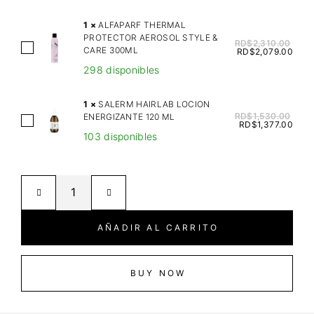
M
P
1
×
ALFAPARF THERMAL
PROTECTOR AEROSOL STYLE &
L
RD$
2,310.00
A
CARE 300ML
RD$
2,079.00
Y
L
298 disponibles
Z
F
E
A
1
×
SALERM HAIRLAB LOCION
N
P
RD$
1,530.00
ENERGIZANTE 120 ML
S
E
RD$
1,377.00
A
103 disponibles
A
Q
R
L
U
F
E
I
T
R
L
H
M
I
E
H
B
AÑADIR AL CARRITO
R
A
R
M
I
I
A
R
BUY NOW
U
L
L
M
P
A
S