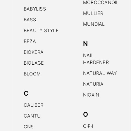
MOROCCANOIL
BABYLISS
MULLIER
BASS
MUNDIAL
BEAUTY STYLE
BEZA
N
BIOKERA
NAIL
HARDENER
BIOLAGE
NATURAL WAY
BLOOM
NATURIA
C
NIOXIN
CALIBER
O
CANTU
O·P·I
CNS