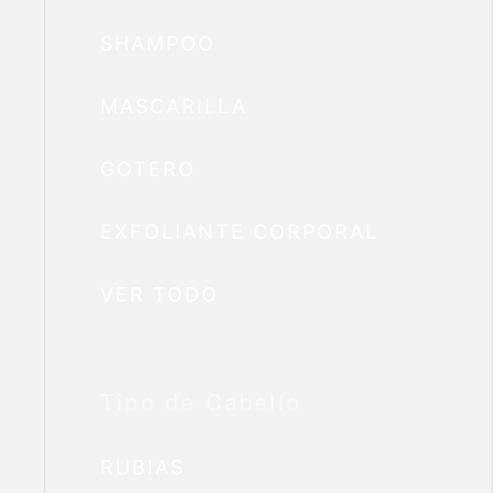
SHAMPOO
MASCARILLA
GOTERO
EXFOLIANTE CORPORAL
VER TODO
Tipo de Cabello
RUBIAS