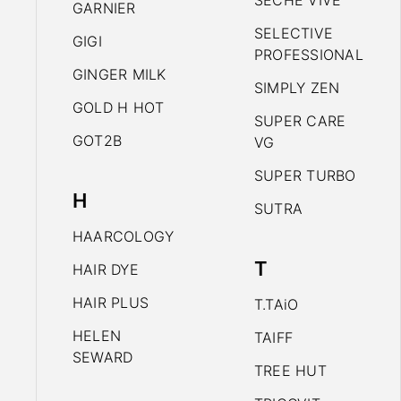
SECHE VIVE
GARNIER
SELECTIVE
GIGI
PROFESSIONAL
GINGER MILK
SIMPLY ZEN
GOLD H HOT
SUPER CARE
GOT2B
VG
SUPER TURBO
H
SUTRA
HAARCOLOGY
T
HAIR DYE
HAIR PLUS
T.TAiO
HELEN
TAIFF
SEWARD
TREE HUT