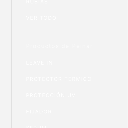
RUBIAS
VER TODO
Productos de Peinar
LEAVE IN
PROTECTOR TÉRMICO
PROTECCIÓN UV
FIJADOR
SERUM