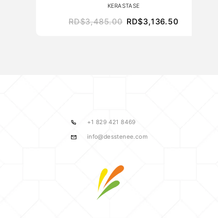
KERASTASE
RD$
3,485.00
RD$
3,136.50
+1 829 421 8469
info@desstenee.com