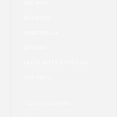
PRE-POO
SHAMPOO
MASCARILLA
GOTERO
EXFOLIANTE CORPORAL
VER TODO
Tipo de Cabello