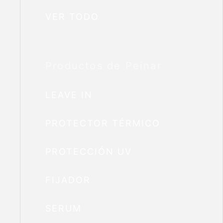
VER TODO
Productos de Peinar
LEAVE IN
PROTECTOR TÉRMICO
PROTECCIÓN UV
FIJADOR
SERUM