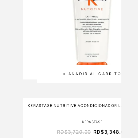
E
2
&
0
C
M
A
L
R
E
3
0
0
M
L
AÑADIR AL CARRITO
KERASTASE NUTRITIVE ACONDICIONADOR LAIT VIT
KERASTASE
RD$
3,720.00
RD$
3,348.00