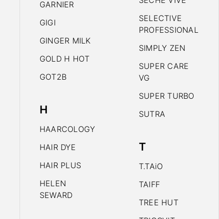
SECHE VIVE
GARNIER
SELECTIVE
GIGI
PROFESSIONAL
GINGER MILK
SIMPLY ZEN
GOLD H HOT
SUPER CARE
GOT2B
VG
SUPER TURBO
H
SUTRA
HAARCOLOGY
T
HAIR DYE
HAIR PLUS
T.TAiO
HELEN
TAIFF
SEWARD
TREE HUT