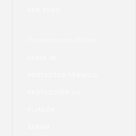
VER TODO
Productos de Peinar
LEAVE IN
PROTECTOR TÉRMICO
PROTECCIÓN UV
FIJADOR
SERUM