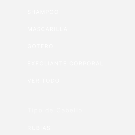
SHAMPOO
MASCARILLA
GOTERO
EXFOLIANTE CORPORAL
VER TODO
Tipo de Cabello
RUBIAS