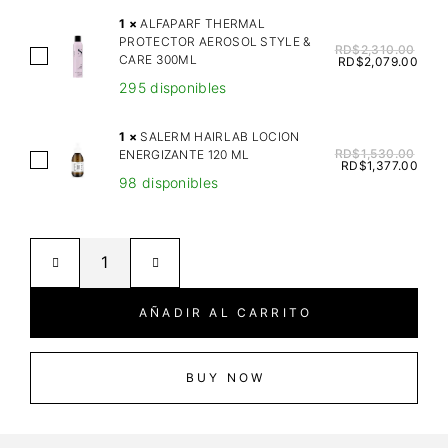
P
1
×
ALFAPARF THERMAL
L
PROTECTOR AEROSOL STYLE &
RD$
2,310.00
A
CARE 300ML
Y
RD$
2,079.00
L
Z
295 disponibles
F
E
A
N
1
×
SALERM HAIRLAB LOCION
P
RD$
1,530.00
ENERGIZANTE 120 ML
S
S
RD$
1,377.00
A
M
98 disponibles
A
R
O
L
F
O
E
T
T
R
H
H
M
E
&
H
AÑADIR AL CARRITO
R
C
A
M
A
I
A
R
R
BUY NOW
L
E
L
P
L
A
R
E