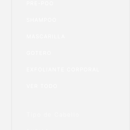
PRE-POO
SHAMPOO
MASCARILLA
GOTERO
EXFOLIANTE CORPORAL
VER TODO
Tipo de Cabello