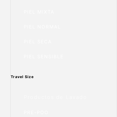
PIEL MIXTA
PIEL NORMAL
PIEL SECA
PIEL SENSIBLE
Travel Size
Productos de Lavado
PRE-POO