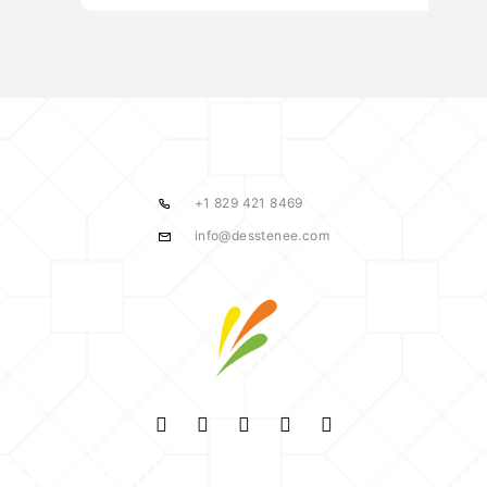
+1 829 421 8469
info@desstenee.com