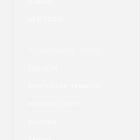
RUBIAS
VER TODO
Productos de Peinar
LEAVE IN
PROTECTOR TÉRMICO
PROTECCIÓN UV
FIJADOR
SERUM