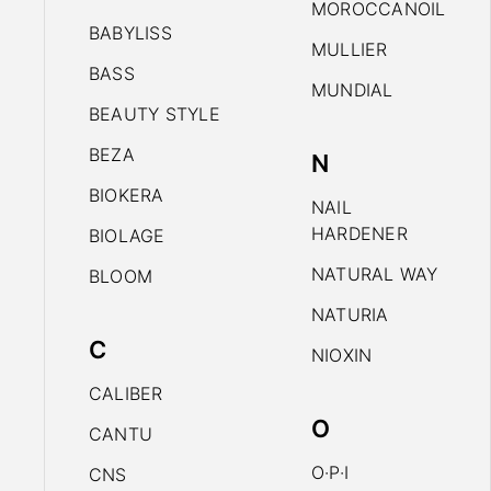
MOROCCANOIL
BABYLISS
MULLIER
BASS
MUNDIAL
BEAUTY STYLE
BEZA
N
BIOKERA
NAIL
HARDENER
BIOLAGE
NATURAL WAY
BLOOM
NATURIA
C
NIOXIN
CALIBER
O
CANTU
O·P·I
CNS