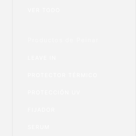
VER TODO
Productos de Peinar
LEAVE IN
PROTECTOR TÉRMICO
PROTECCIÓN UV
FIJADOR
SERUM