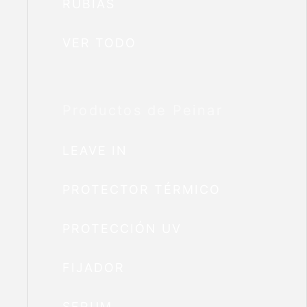
RUBIAS
VER TODO
Productos de Peinar
LEAVE IN
PROTECTOR TÉRMICO
PROTECCIÓN UV
FIJADOR
SERUM