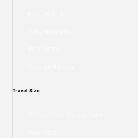
PIEL MIXTA
PIEL NORMAL
PIEL SECA
PIEL SENSIBLE
Travel Size
Productos de Lavado
PRE-POO