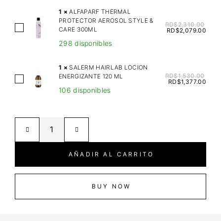
E
1
×
ALFAPARF THERMAL
H
PROTECTOR AEROSOL STYLE &
RD$
2,310.00
A
CARE 300ML
U
RD$
2,079.00
L
T
298 disponibles
F
W
A
H
1
×
SALERM HAIRLAB LOCION
P
RD$
1,530.00
ENERGIZANTE 120 ML
I
S
RD$
1,377.00
A
P
106 disponibles
A
R
P
L
F
E
E
T
D
R
H
S
M
E
H
H
AÑADIR AL CARRITO
R
E
A
M
A
I
A
B
R
BUY NOW
L
O
L
P
D
A
R
Y