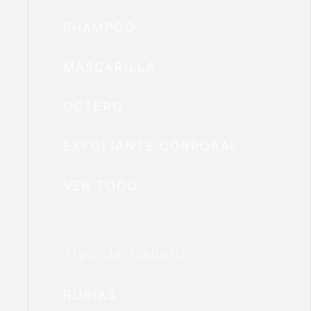
SHAMPOO
MASCARILLA
GOTERO
EXFOLIANTE CORPORAL
VER TODO
Tipo de Cabello
RUBIAS