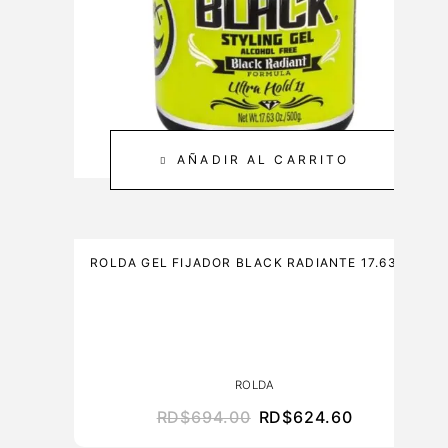
E
Z
2
&
0
C
M
A
L
R
E
3
AÑADIR AL CARRITO
0
0
M
L
ROLDA GEL FIJADOR BLACK RADIANTE 17.63 OZ
ROLDA
RD$
694.00
RD$
624.60