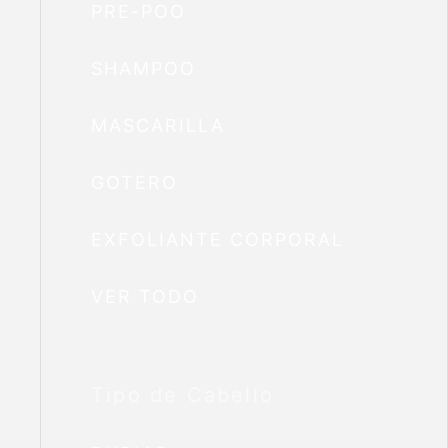
PRE-POO
SHAMPOO
MASCARILLA
GOTERO
EXFOLIANTE CORPORAL
VER TODO
Tipo de Cabello