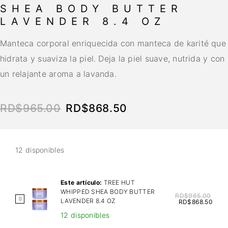
SHEA BODY BUTTER
LAVENDER 8.4 OZ
Manteca corporal enriquecida con manteca de karité que
hidrata y suaviza la piel. Deja la piel suave, nutrida y con
un relajante aroma a lavanda.
RD$
965.00
RD$
868.50
12 disponibles
Este artículo:
TREE HUT
WHIPPED SHEA BODY BUTTER
RD$
965.00
T
LAVENDER 8.4 OZ
RD$
868.50
R
12 disponibles
E