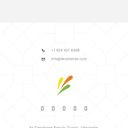
+1 829 421 8469
info@desstenee.com
En Desstenee Beauty Supply, ofrecemos